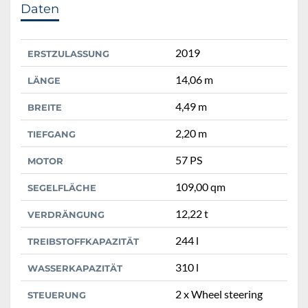
Daten
2019
ERSTZULASSUNG
14,06 m
LÄNGE
4,49 m
BREITE
2,20 m
TIEFGANG
57 PS
MOTOR
109,00 qm
SEGELFLÄCHE
12,22 t
VERDRÄNGUNG
244 l
TREIBSTOFFKAPAZITÄT
310 l
WASSERKAPAZITÄT
2 x Wheel steering
STEUERUNG