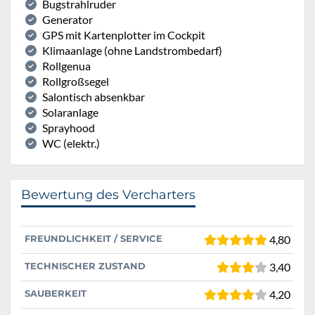
Bugstrahlruder
Generator
GPS mit Kartenplotter im Cockpit
Klimaanlage (ohne Landstrombedarf)
Rollgenua
Rollgroßsegel
Salontisch absenkbar
Solaranlage
Sprayhood
WC (elektr.)
Bewertung des Vercharters
FREUNDLICHKEIT / SERVICE
4,80
TECHNISCHER ZUSTAND
3,40
SAUBERKEIT
4,20