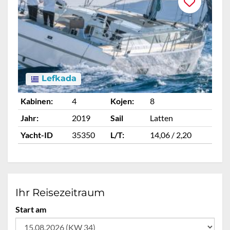
Lefkada
Kabinen:
4
Kojen:
8
Ka
Jahr:
2019
Sail
Latten
Ja
Yacht-ID
35350
L/T:
14,06 / 2,20
Ya
Ihr Reisezeitraum
Start am