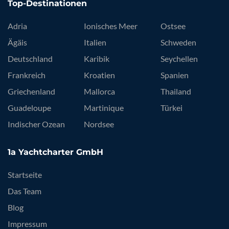
Top-Destinationen
Adria
Ionisches Meer
Ostsee
Ägäis
Italien
Schweden
Deutschland
Karibik
Seychellen
Frankreich
Kroatien
Spanien
Griechenland
Mallorca
Thailand
Guadeloupe
Martinique
Türkei
Indischer Ozean
Nordsee
1a Yachtcharter GmbH
Startseite
Das Team
Blog
Impressum