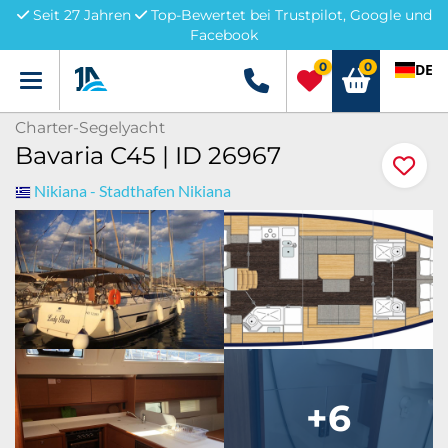
Seit 27 Jahren
Top-Bewertet bei Trustpilot, Google und
Facebook
0
0
DE
Menü
+49 5741 3222690
Charter-Segelyacht
Bavaria C45 | ID 26967
Nikiana - Stadthafen Nikiana
+6