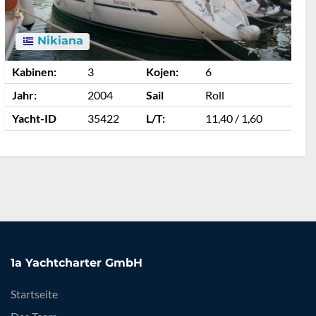
Nikiana
Kabinen:
3
Kojen:
6
K
Jahr:
2004
Sail
Roll
J
Yacht-ID
35422
L/T:
11,40 / 1,60
Y
1a Yachtcharter GmbH
Startseite