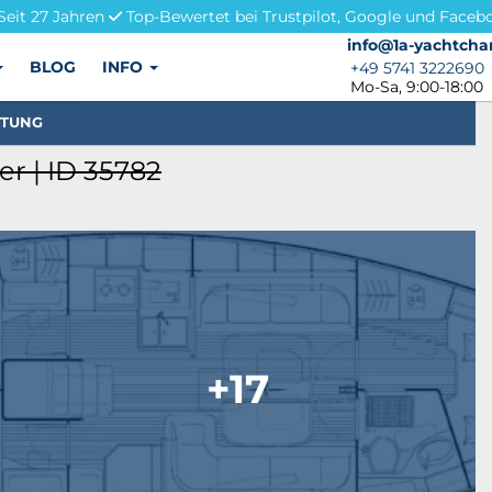
Seit 27 Jahren
Top-Bewertet bei Trustpilot, Google und Faceb
info@1a-yachtchar
info@1a-yachtcha
BLOG
INFO
+49 5741 3222690
+49 5741 3222690
Mo-Sa, 9:00-18:00
STUNG
er | ID 35782
+17