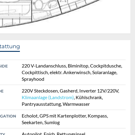
tattung
220 V-Landanschluss, Biminitop, Cockpitdusche,
SIDE
Cockpittisch, elektr. Ankerwinsch, Solaranlage,
Sprayhood
220V Steckdosen, Gasherd, Inverter 12V/220V,
DE
Klimaanlage (Landstrom)
, Kühlschrank,
Pantryausstattung, Warmwasser
Echolot, GPS mit Kartenplotter, Kompass,
IGATION
Seekarten, Sumlog
Autopilot, Epirb, Rettungsinsel,
TY