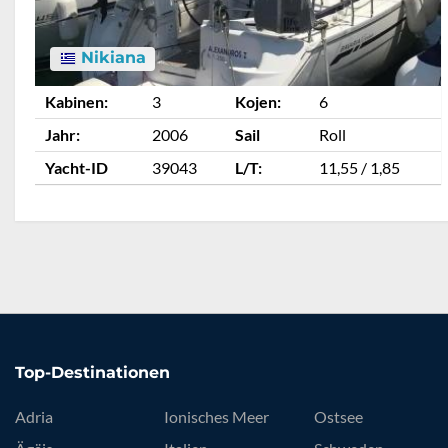
Nikiana
Kabinen:
3
Kojen:
6
Jahr:
2006
Sail
Roll
Yacht-ID
39043
L/T:
11,55 / 1,85
Top-Destinationen
Adria
Ionisches Meer
Ostsee