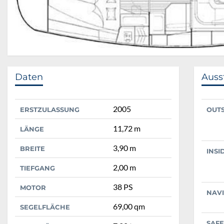
Daten
Auss
2005
ERSTZULASSUNG
OUT
11,72 m
LÄNGE
3,90 m
BREITE
INSI
2,00 m
TIEFGANG
38 PS
MOTOR
NAV
69,00 qm
SEGELFLÄCHE
SAFE