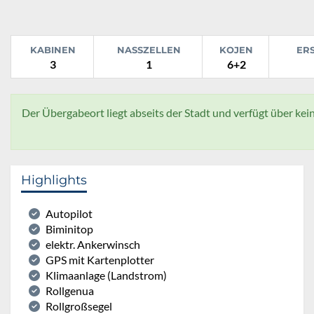
KABINEN
NASSZELLEN
KOJEN
ER
3
1
6+2
Der Übergabeort liegt abseits der Stadt und verfügt über keine
Highlights
Autopilot
Biminitop
elektr. Ankerwinsch
GPS mit Kartenplotter
Klimaanlage (Landstrom)
Rollgenua
Rollgroßsegel