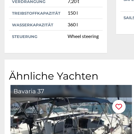
7,20 t
VERDRÄNGUNG
150 l
TREIBSTOFFKAPAZITÄT
SAIL
360 l
WASSERKAPAZITÄT
Wheel steering
STEUERUNG
Ähnliche Yachten
Bavaria 37