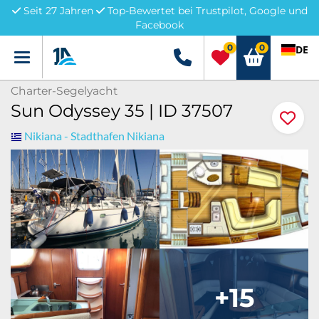
Seit 27 Jahren
Top-Bewertet bei Trustpilot, Google und
Facebook
0
0
DE
Menü
+49 5741 3222690
Charter-Segelyacht
Sun Odyssey 35 | ID 37507
Nikiana - Stadthafen Nikiana
+15