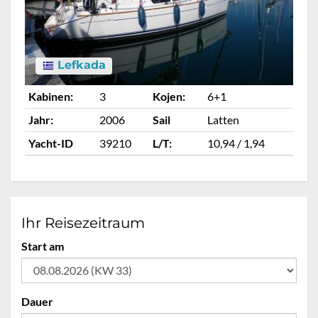
Lefkada
Kabinen:
3
Kojen:
6+1
Ka
Jahr:
2006
Sail
Latten
Ja
Yacht-ID
39210
L/T:
10,94 / 1,94
Ya
Ihr Reisezeitraum
Start am
Dauer