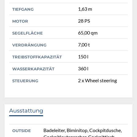
1,63 m
TIEFGANG
28 PS
MOTOR
65,00 qm
SEGELFLÄCHE
7,00 t
VERDRÄNGUNG
150 l
TREIBSTOFFKAPAZITÄT
360 l
WASSERKAPAZITÄT
2 x Wheel steering
STEUERUNG
Ausstattung
Badeleiter, Biminitop, Cockpitdusche,
OUTSIDE
Cockpitlautsprecher, Cockpittisch,