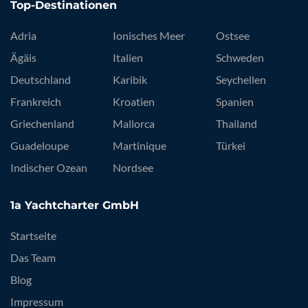
Top-Destinationen
Adria
Ionisches Meer
Ostsee
Ägäis
Italien
Schweden
Deutschland
Karibik
Seychellen
Frankreich
Kroatien
Spanien
Griechenland
Mallorca
Thailand
Guadeloupe
Martinique
Türkei
Indischer Ozean
Nordsee
1a Yachtcharter GmbH
Startseite
Das Team
Blog
Impressum