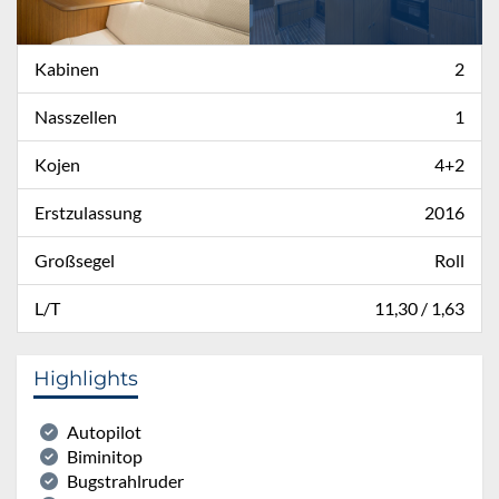
Kabinen
2
Nasszellen
1
Kojen
4+2
Erstzulassung
2016
Großsegel
Roll
L/T
11,30 / 1,63
Highlights
Autopilot
Biminitop
Bugstrahlruder