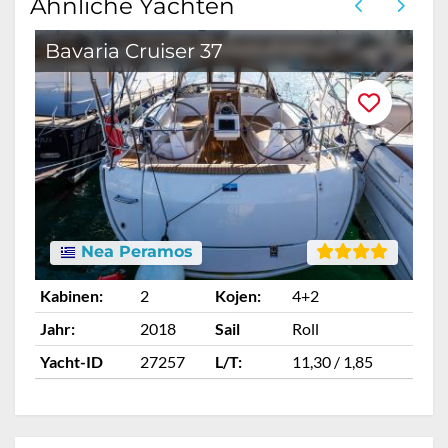
Ähnliche Yachten
Bavaria Cruiser 37
B
Nea Peramos
Kabinen:
2
Kojen:
4+2
Ka
Jahr:
2018
Sail
Roll
Ja
Yacht-ID
27257
L/T:
11,30 / 1,85
Ya