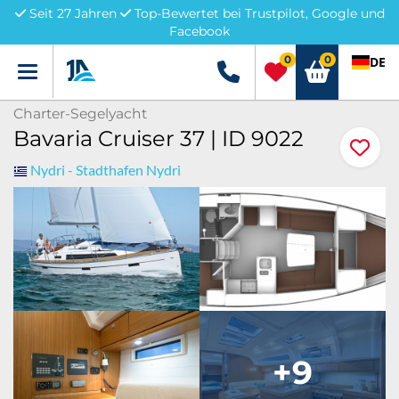
Seit 27 Jahren
Top-Bewertet bei Trustpilot, Google und
Facebook
0
0
DE
Menü
+49 5741 3222690
Charter-Segelyacht
Bavaria Cruiser 37 | ID 9022
Nydri - Stadthafen Nydri
+9