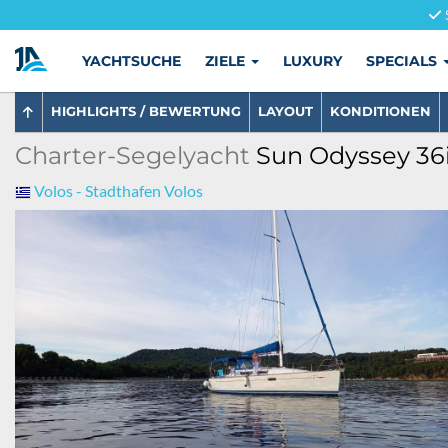
YACHTSUCHE
ZIELE
LUXURY
SPECIALS
HIGHLIGHTS / BEWERTUNG
LAYOUT
KONDITIONEN
Charter-Segelyacht
Sun Odyssey 36i 
Volos - Stadthafen Volos