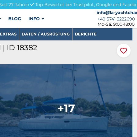
Seit 27 Jahren
Top-Bewertet bei Trustpilot, Google und Faceb
info@1a-yachtchar
info@1a-yachtcha
BLOG
INFO
+49 5741 3222690
+49 5741 3222690
Mo-Sa, 9:00-18:00
EXTRAS
DATEN / AUSRÜSTUNG
BERICHTE
| ID 18382
+17