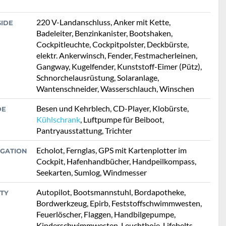
220 V-Landanschluss, Anker mit Kette,
SIDE
Badeleiter, Benzinkanister, Bootshaken,
Cockpitleuchte, Cockpitpolster, Deckbürste,
elektr. Ankerwinsch, Fender, Festmacherleinen,
Gangway, Kugelfender, Kunststoff-Eimer (Pütz),
Schnorchelausrüstung, Solaranlage,
Wantenschneider, Wasserschlauch, Winschen
Besen und Kehrblech, CD-Player, Klobürste,
DE
Kühlschrank
, Luftpumpe für Beiboot,
Pantryausstattung, Trichter
Echolot, Fernglas, GPS mit Kartenplotter im
IGATION
Cockpit, Hafenhandbücher, Handpeilkompass,
Seekarten, Sumlog, Windmesser
Autopilot, Bootsmannstuhl, Bordapotheke,
TY
Bordwerkzeug, Epirb, Feststoffschwimmwesten,
Feuerlöscher, Flaggen, Handbilgepumpe,
Kinderschwimmwesten, Leuchtboje, Lifebelts,