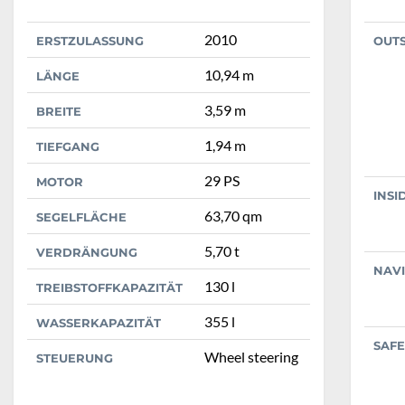
2010
ERSTZULASSUNG
OUT
10,94 m
LÄNGE
3,59 m
BREITE
1,94 m
TIEFGANG
29 PS
MOTOR
INSI
63,70 qm
SEGELFLÄCHE
5,70 t
VERDRÄNGUNG
NAV
130 l
TREIBSTOFFKAPAZITÄT
355 l
WASSERKAPAZITÄT
SAFE
Wheel steering
STEUERUNG