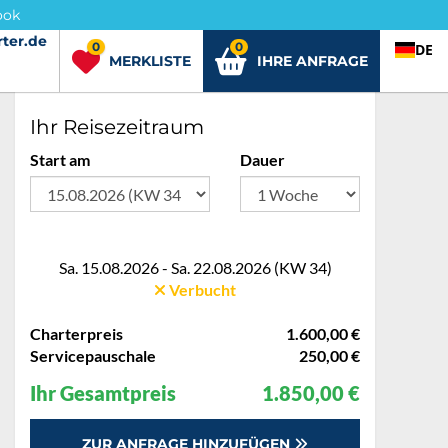
ook
ter.de
rter.de
0
0
DE
MERKLISTE
IHRE ANFRAGE
Ihr Reisezeitraum
Start am
Dauer
Sa. 15.08.2026 - Sa. 22.08.2026 (KW 34)
Verbucht
Charterpreis
1.600,00 €
Servicepauschale
250,00 €
Ihr Gesamtpreis
1.850,00 €
ZUR ANFRAGE HINZUFÜGEN