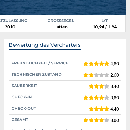
STZULASSUNG
GROSSSEGEL
L/T
2010
Latten
10,94 / 1,94
Bewertung des Vercharters
FREUNDLICHKEIT / SERVICE
4,80
TECHNISCHER ZUSTAND
2,60
SAUBERKEIT
3,40
CHECK-IN
3,80
CHECK-OUT
4,40
GESAMT
3,80