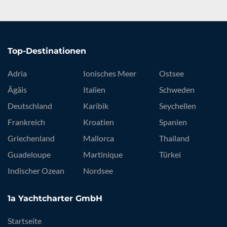
Top-Destinationen
Adria
Ionisches Meer
Ostsee
Ägäis
Italien
Schweden
Deutschland
Karibik
Seychellen
Frankreich
Kroatien
Spanien
Griechenland
Mallorca
Thailand
Guadeloupe
Martinique
Türkei
Indischer Ozean
Nordsee
1a Yachtcharter GmbH
Startseite