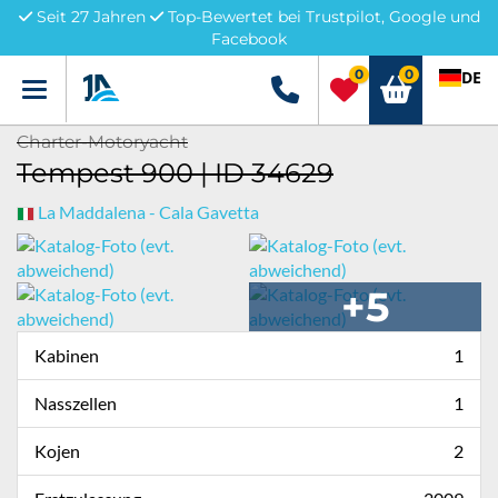
Seit 27 Jahren
Top-Bewertet bei Trustpilot, Google und
Facebook
0
0
DE
Menü
+49 5741 3222690
Charter-Motoryacht
Tempest 900 | ID 34629
La Maddalena - Cala Gavetta
+5
Kabinen
1
Nasszellen
1
Kojen
2