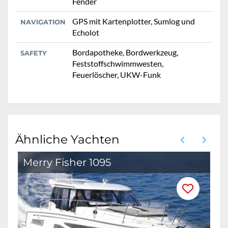
Fender
GPS mit Kartenplotter, Sumlog und
NAVIGATION
Echolot
Bordapotheke, Bordwerkzeug,
SAFETY
Feststoffschwimmwesten,
Feuerlöscher, UKW-Funk
Ähnliche Yachten
Merry Fisher 1095
M