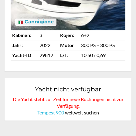
Cannigione
Kabinen:
3
Kojen:
6+2
Ka
Jahr:
2022
Motor
300 PS + 300 PS
Ja
Yacht-ID
29812
L/T:
10,50 / 0,69
Ya
Yacht nicht verfügbar
Die Yacht steht zur Zeit für neue Buchungen nicht zur
Verfügung.
Tempest 900
weltweit suchen