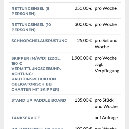
250,00 €
pro Woche
RETTUNGSINSEL (8
PERSONEN)
300,00 €
pro Woche
RETTUNGSINSEL (10
PERSONEN)
25,00 €
pro Set und
SCHNORCHELAUSRÜSTUNG
Woche
1.900,00 €
pro Woche
SKIPPER (M/W/D) (ZZGL.
150 €
zzgl.
VERMITTLUNGSGEBÜHR.
Verpflegung
ACHTUNG:
KAUTIONSREDUKTION
OBLIGATORISCH BEI
CHARTER MIT SKIPPER)
135,00 €
pro Stück
STAND UP PADDLE BOARD
und Woche
auf Anfrage
TANKSERVICE
100,00 €
pro Woche
WI-FI INTERNET AN BORD