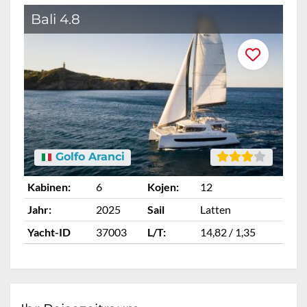
Bali 4.8
Golfo Aranci
Kabinen:
6
Kojen:
12
Ka
Jahr:
2025
Sail
Latten
Ja
Yacht-ID
37003
L/T:
14,82 / 1,35
Ya