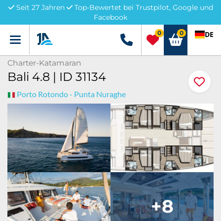
Seit 27 Jahren
Top-Bewertet bei Trustpilot, Google und
Facebook
0
0
DE
Menü
+49 5741 3222690
Charter-Katamaran
Bali 4.8 | ID 31134
Porto Rotondo - Punta Nuraghe
+8