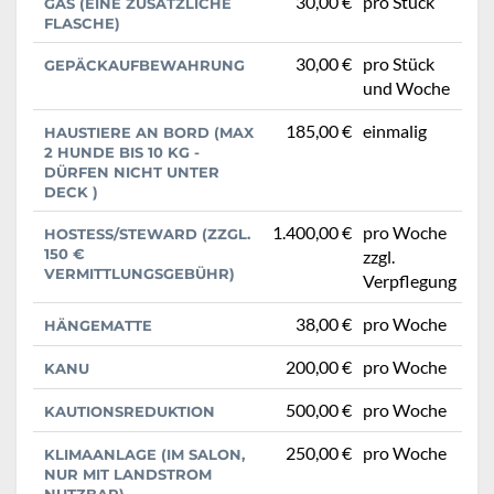
30,00 €
pro Stück
GAS (EINE ZUSÄTZLICHE
FLASCHE)
30,00 €
pro Stück
GEPÄCKAUFBEWAHRUNG
und Woche
185,00 €
einmalig
HAUSTIERE AN BORD (MAX
2 HUNDE BIS 10 KG -
DÜRFEN NICHT UNTER
DECK )
1.400,00 €
pro Woche
HOSTESS/STEWARD (ZZGL.
150 €
zzgl.
VERMITTLUNGSGEBÜHR)
Verpflegung
38,00 €
pro Woche
HÄNGEMATTE
200,00 €
pro Woche
KANU
500,00 €
pro Woche
KAUTIONSREDUKTION
250,00 €
pro Woche
KLIMAANLAGE (IM SALON,
NUR MIT LANDSTROM
NUTZBAR)