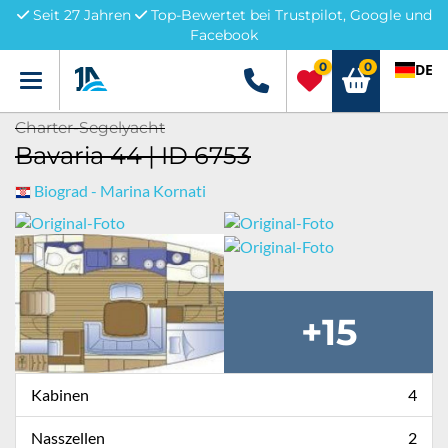
Seit 27 Jahren
Top-Bewertet bei Trustpilot, Google und
Facebook
0
0
DE
Menü
+49 5741 3222690
Charter-Segelyacht
Bavaria 44 | ID 6753
Biograd - Marina Kornati
+15
Kabinen
4
Nasszellen
2