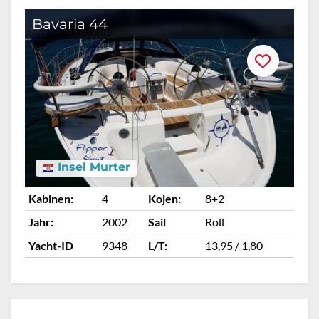
Bavaria 44
B
Insel Murter
Kabinen:
4
Kojen:
8+2
Ka
Jahr:
2002
Sail
Roll
Ja
Yacht-ID
9348
L/T:
13,95 / 1,80
Ya