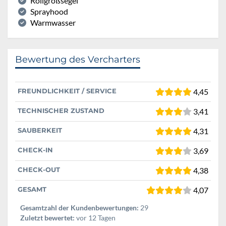
Rollgroßsegel
Sprayhood
Warmwasser
Bewertung des Vercharters
FREUNDLICHKEIT / SERVICE
4,45
TECHNISCHER ZUSTAND
3,41
SAUBERKEIT
4,31
CHECK-IN
3,69
CHECK-OUT
4,38
GESAMT
4,07
Gesamtzahl der Kundenbewertungen:
29
Zuletzt bewertet:
vor 12 Tagen