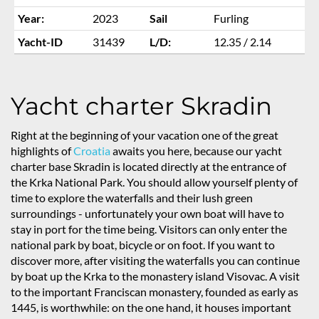
Year:
2023
Sail
Furling
Yacht-ID
31439
L/D:
12.35 / 2.14
Yacht charter Skradin
Right at the beginning of your vacation one of the great
highlights of
Croatia
awaits you here, because our yacht
charter base Skradin is located directly at the entrance of
the Krka National Park. You should allow yourself plenty of
time to explore the waterfalls and their lush green
surroundings - unfortunately your own boat will have to
stay in port for the time being. Visitors can only enter the
national park by boat, bicycle or on foot. If you want to
discover more, after visiting the waterfalls you can continue
by boat up the Krka to the monastery island Visovac. A visit
to the important Franciscan monastery, founded as early as
1445, is worthwhile: on the one hand, it houses important