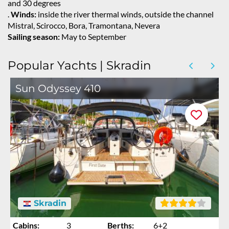
and 30 degrees
.
Winds:
inside the river thermal winds, outside the channel
Mistral, Scirocco, Bora, Tramontana, Nevera
Sailing season:
May to September
Popular Yachts | Skradin
Sun Odyssey 410
Skradin
Cabins:
3
Berths:
6+2