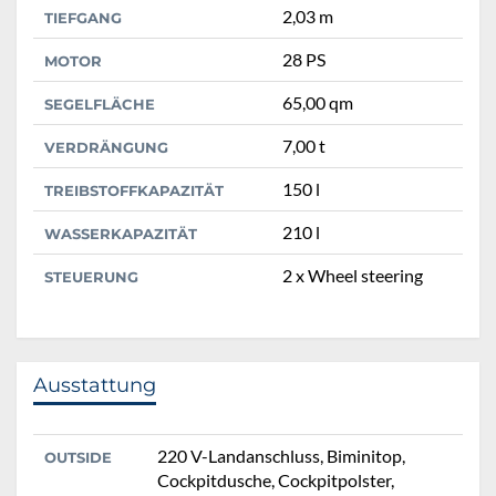
2,03 m
TIEFGANG
28 PS
MOTOR
65,00 qm
SEGELFLÄCHE
7,00 t
VERDRÄNGUNG
150 l
TREIBSTOFFKAPAZITÄT
210 l
WASSERKAPAZITÄT
2 x Wheel steering
STEUERUNG
Ausstattung
220 V-Landanschluss, Biminitop,
OUTSIDE
Cockpitdusche, Cockpitpolster,