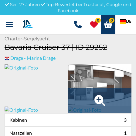
Seit 27 Jahren
Top-Bewertet bei Trustpilot, Google und
Facebook
0
0
DE
Menü
+49 5741 3222690
Charter-Segelyacht
Bavaria Cruiser 37 | ID 29252
Drage - Marina Drage
Kabinen
3
Nasszellen
1