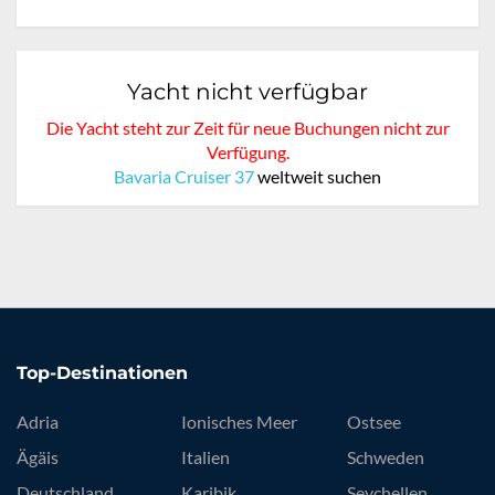
Yacht nicht verfügbar
Die Yacht steht zur Zeit für neue Buchungen nicht zur
Verfügung.
Bavaria Cruiser 37
weltweit suchen
Top-Destinationen
Adria
Ionisches Meer
Ostsee
Ägäis
Italien
Schweden
Deutschland
Karibik
Seychellen