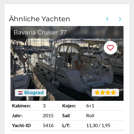
Ähnliche Yachten
Bavaria Cruiser 37
B
Biograd
Kabinen:
3
Kojen:
6+1
Ka
Jahr:
2015
Sail
Roll
Ja
Yacht-ID
5416
L/T:
11,30 / 1,95
Ya