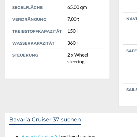
65,00 qm
SEGELFLÄCHE
7,00 t
NAV
VERDRÄNGUNG
150 l
TREIBSTOFFKAPAZITÄT
360 l
WASSERKAPAZITÄT
SAFE
2 x Wheel
STEUERUNG
steering
SAIL
Bavaria Cruiser 37 suchen
Bavaria Cruiser 37
weltweit suchen