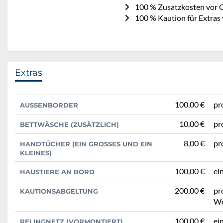
100 % Zusatzkosten vor O
100 % Kaution für Extras 
Extras
100,00 €
pr
AUSSENBORDER
10,00 €
pr
BETTWÄSCHE (ZUSÄTZLICH)
8,00 €
pr
HANDTÜCHER (EIN GROSSES UND EIN K
LEINES)
100,00 €
ei
HAUSTIERE AN BORD
200,00 €
pr
KAUTIONSABGELTUNG
Wo
100,00 €
ei
RELINGNETZ (VORMONTIERT)