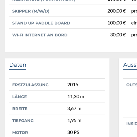
200,00 €
pr
SKIPPER (M/W/D)
100,00 €
ei
STAND UP PADDLE BOARD
30,00 €
pr
WI-FI INTERNET AN BORD
Daten
Auss
2015
ERSTZULASSUNG
OUT
11,30 m
LÄNGE
3,67 m
BREITE
1,95 m
TIEFGANG
INSI
30 PS
MOTOR