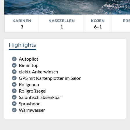
KABINEN
NASSZELLEN
KOJEN
ER
3
1
6+1
Highlights
Autopilot
Biminitop
elektr. Ankerwinsch
GPS mit Kartenplotter im Salon
Rollgenua
Rollgroßsegel
Salontisch absenkbar
Sprayhood
Warmwasser