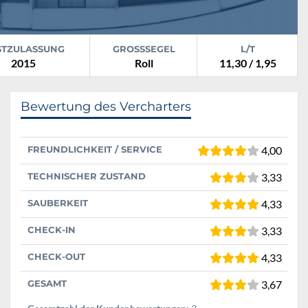
STZULASSUNG
GROSSSEGEL
L/T
2015
Roll
11,30 / 1,95
Bewertung des Vercharters
FREUNDLICHKEIT / SERVICE
4,00
TECHNISCHER ZUSTAND
3,33
SAUBERKEIT
4,33
CHECK-IN
3,33
CHECK-OUT
4,33
GESAMT
3,67