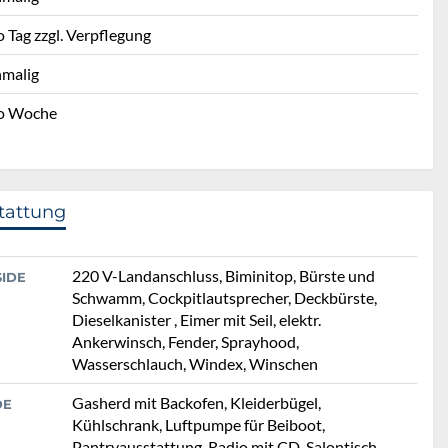
o Tag zzgl. Verpflegung
nmalig
o Woche
tattung
220 V-Landanschluss, Biminitop, Bürste und
SIDE
Schwamm, Cockpitlautsprecher, Deckbürste,
Dieselkanister , Eimer mit Seil, elektr.
Ankerwinsch, Fender, Sprayhood,
Wasserschlauch, Windex, Winschen
Gasherd mit Backofen, Kleiderbügel,
DE
Kühlschrank, Luftpumpe für Beiboot,
Pantryausstattung, Radio mit CD, Salontisch