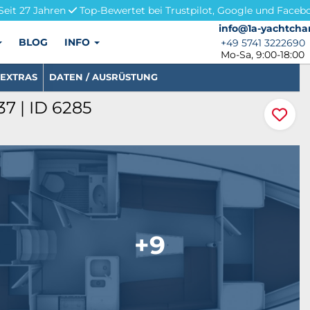
Seit 27 Jahren
Top-Bewertet bei Trustpilot, Google und Faceb
info@1a-yachtchar
info@1a-yachtcha
BLOG
INFO
+49 5741 3222690
+49 5741 3222690
Mo-Sa, 9:00-18:00
EXTRAS
DATEN / AUSRÜSTUNG
37 | ID 6285
+9