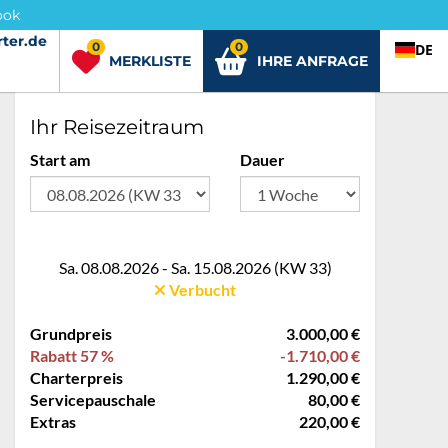
ook
ter.de
rter.de
0
0
DE
MERKLISTE
IHRE ANFRAGE
Ihr Reisezeitraum
Start am
Dauer
Sa. 08.08.2026 - Sa. 15.08.2026 (KW 33)
Verbucht
Grundpreis
3.000,00 €
Rabatt 57 %
-1.710,00 €
Charterpreis
1.290,00 €
Servicepauschale
80,00 €
Extras
220,00 €