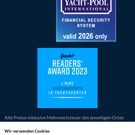
Alle Preise inklusive Mehrwertsteuer des jeweiligen Ortes
der Leistungserbringung, zuzüglich anfallender
obligatorischer Kosten. Die Angebote und Rabatte sind
Wir verwenden Cookies