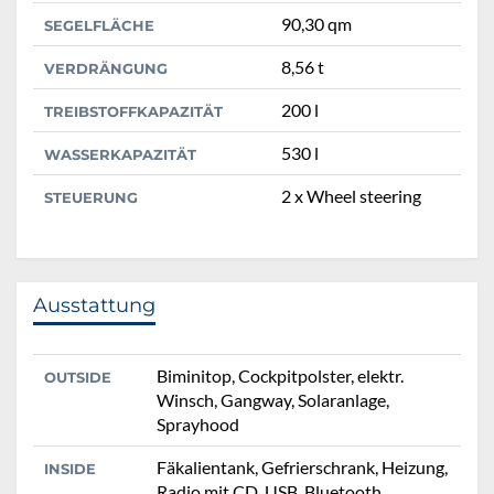
90,30 qm
SEGELFLÄCHE
8,56 t
VERDRÄNGUNG
200 l
TREIBSTOFFKAPAZITÄT
530 l
WASSERKAPAZITÄT
2 x Wheel steering
STEUERUNG
Ausstattung
Biminitop, Cockpitpolster, elektr.
OUTSIDE
Winsch, Gangway, Solaranlage,
Sprayhood
Fäkalientank, Gefrierschrank, Heizung,
INSIDE
Radio mit CD, USB, Bluetooth