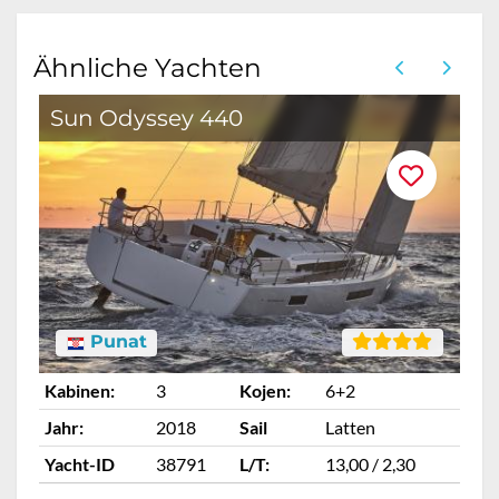
Ähnliche Yachten
Sun Odyssey 440
E
Punat
Kabinen:
3
Kojen:
6+2
Ka
Jahr:
2018
Sail
Latten
Ja
Yacht-ID
38791
L/T:
13,00 / 2,30
Ya