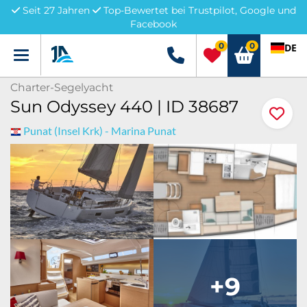
Seit 27 Jahren
Top-Bewertet bei Trustpilot, Google und
Facebook
0
0
DE
Menü
+49 5741 3222690
Charter-Segelyacht
Sun Odyssey 440 | ID 38687
Punat (Insel Krk) - Marina Punat
+9