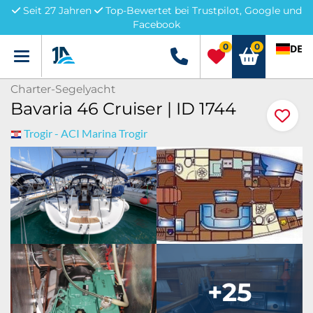
Seit 27 Jahren
Top-Bewertet bei Trustpilot, Google und
Facebook
0
0
DE
Menü
+49 5741 3222690
Charter-Segelyacht
Bavaria 46 Cruiser | ID 1744
Trogir - ACI Marina Trogir
+25