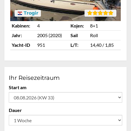
Trogir
Kabinen:
4
Kojen:
8+1
Ka
Jahr:
2005 (2020)
Sail
Roll
Ja
Yacht-ID
951
L/T:
14,40 / 1,85
Ya
Ihr Reisezeitraum
Start am
Dauer