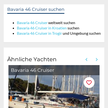
Bavaria 46 Cruiser suchen
Bavaria 46 Cruiser
weltweit suchen
Bavaria 46 Cruiser in Kroatien
suchen
Bavaria 46 Cruiser in Trogir
und Umgebung suchen
Ähnliche Yachten
Bavaria 46 Cruiser
B