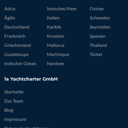
Adria
Ionisches Meer
Ostsee
Ägäis
Italien
Schweden
Deutschland
Karibik
Seychellen
Frankreich
Kroatien
Spanien
Griechenland
Mallorca
Thailand
Guadeloupe
Martinique
Türkei
Indischer Ozean
Nordsee
1a Yachtcharter GmbH
Startseite
Das Team
Blog
Impressum