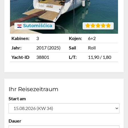
Sutomišćica
Kabinen:
3
Kojen:
6+2
Ka
Jahr:
2017 (2025)
Sail
Roll
Ja
Yacht-ID
38801
L/T:
11,90 / 1,80
Ya
Ihr Reisezeitraum
Start am
Dauer