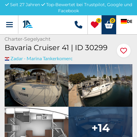
Seit 27 Jahren
Top-Bewertet bei Trustpilot, Google und
Facebook
0
0
DE
Menü
+49 5741 3222690
Charter-Segelyacht
Bavaria Cruiser 41 | ID 30299
Zadar - Marina Tankerkomerc
+14