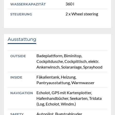
360 l
WASSERKAPAZITÄT
2 x Wheel steering
STEUERUNG
Ausstattung
Badeplattform, Biminitop,
OUTSIDE
Cockpitdusche, Cockpittisch, elektr.
Ankerwinsch, Solaranlage, Sprayhood
Fäkalientank, Heizung,
INSIDE
Pantryausstattung, Warmwasser
Echolot, GPS mit Kartenplotter,
NAVIGATION
Hafenhandbücher, Seekarten, Tridata
(Log, Echolot, Windm.)
Autopilot, Bugstrahlruder,
SAFETY