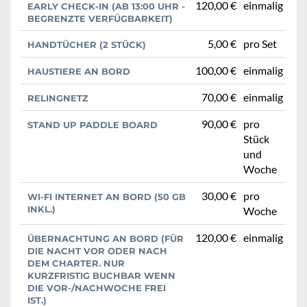
120,00 €
einmalig
EARLY CHECK-IN (AB 13:00 UHR -
BEGRENZTE VERFÜGBARKEIT)
5,00 €
pro Set
HANDTÜCHER (2 STÜCK)
100,00 €
einmalig
HAUSTIERE AN BORD
70,00 €
einmalig
RELINGNETZ
90,00 €
pro
STAND UP PADDLE BOARD
Stück
und
Woche
30,00 €
pro
WI-FI INTERNET AN BORD (50 GB
INKL.)
Woche
120,00 €
einmalig
ÜBERNACHTUNG AN BORD (FÜR
DIE NACHT VOR ODER NACH
DEM CHARTER. NUR
KURZFRISTIG BUCHBAR WENN
DIE VOR-/NACHWOCHE FREI
IST.)