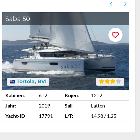
Saba 50
Tortola, BVI
Kabinen:
6+2
Kojen:
12+2
K
Jahr:
2019
Sail
Latten
J
Yacht-ID
17791
L/T:
14,98 / 1,25
Y