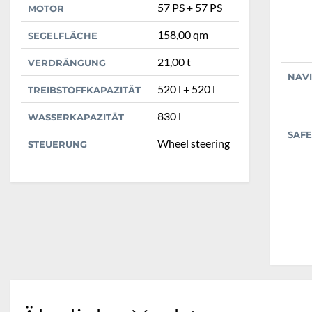
57 PS + 57 PS
MOTOR
158,00 qm
SEGELFLÄCHE
21,00 t
VERDRÄNGUNG
NAV
520 l + 520 l
TREIBSTOFFKAPAZITÄT
830 l
WASSERKAPAZITÄT
SAFE
Wheel steering
STEUERUNG