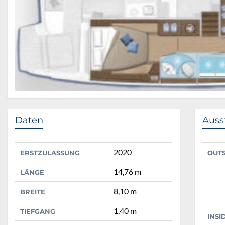
Daten
Auss
2020
ERSTZULASSUNG
OUT
14,76 m
LÄNGE
8,10 m
BREITE
1,40 m
TIEFGANG
INSI