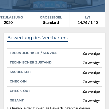
STZULASSUNG
GROSSSEGEL
L/T
2020
Standard
14,76 / 1,40
Bewertung des Vercharters
FREUNDLICHKEIT / SERVICE
Zu wenige
TECHNISCHER ZUSTAND
Zu wenige
SAUBERKEIT
Zu wenige
CHECK-IN
Zu wenige
CHECK-OUT
Zu wenige
GESAMT
Zu wenige
Es liegen leider zu wenige Bewertungen für diesen