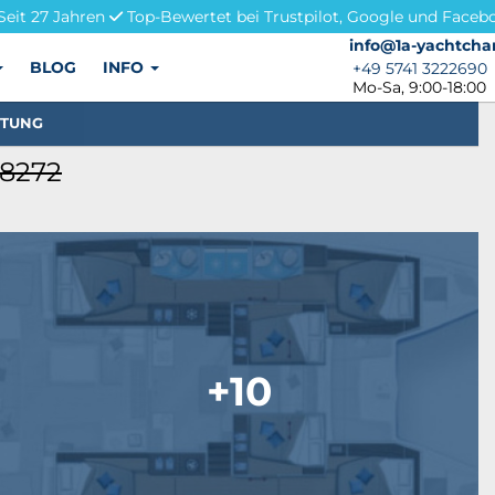
Seit 27 Jahren
Top-Bewertet bei Trustpilot, Google und Faceb
info@1a-yachtchar
info@1a-yachtcha
BLOG
INFO
+49 5741 3222690
+49 5741 3222690
Mo-Sa, 9:00-18:00
STUNG
38272
+10