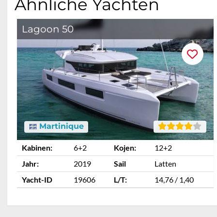
Ähnliche Yachten
Lagoon 50
Martinique
Kabinen:
6+2
Kojen:
12+2
Jahr:
2019
Sail
Latten
Yacht-ID
19606
L/T:
14,76 / 1,40