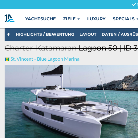
YACHTSUCHE
ZIELE
LUXURY
SPECIALS
HIGHLIGHTS / BEWERTUNG
LAYOUT
DATEN / AUSRÜ
Charter-Katamaran
Lagoon 50 | ID 
St. Vincent - Blue Lagoon Marina