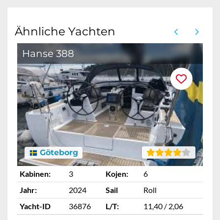
Ähnliche Yachten
Hanse 388
B
Göteborg
Kabinen:
3
Kojen:
6
Ka
Jahr:
2024
Sail
Roll
Ja
Yacht-ID
36876
L/T:
11,40 / 2,06
Ya