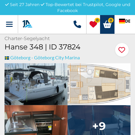
Seit 27 Jahren
Top-Bewertet bei Trustpilot, Google und
Facebook
0
0
DE
Menü
+49 5741 3222690
Charter-Segelyacht
Hanse 348 | ID 37824
Göteborg - Göteborg City Marina
+9