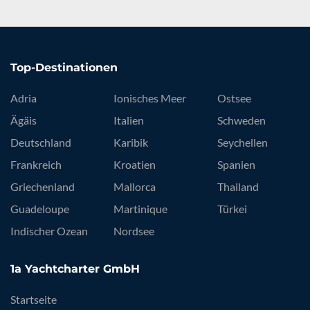
Top-Destinationen
Adria
Ionisches Meer
Ostsee
Ägäis
Italien
Schweden
Deutschland
Karibik
Seychellen
Frankreich
Kroatien
Spanien
Griechenland
Mallorca
Thailand
Guadeloupe
Martinique
Türkei
Indischer Ozean
Nordsee
1a Yachtcharter GmbH
Startseite