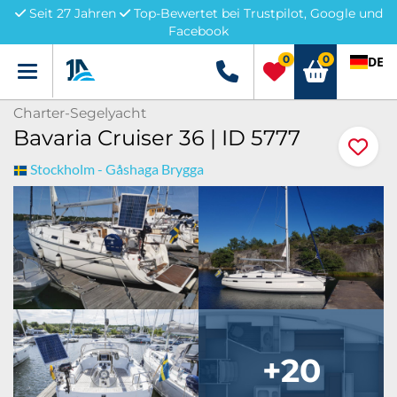
Seit 27 Jahren
Top-Bewertet bei Trustpilot, Google und
Facebook
0
0
DE
Menü
+49 5741 3222690
Charter-Segelyacht
Bavaria Cruiser 36 | ID 5777
Stockholm - Gåshaga Brygga
+20