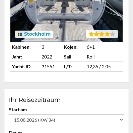
Stockholm
Kabinen:
3
Kojen:
6+1
Jahr:
2022
Sail
Roll
Yacht-ID
31551
L/T:
12,35 / 2,05
Ihr Reisezeitraum
Start am
Dauer