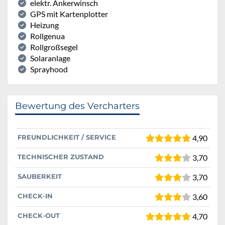
elektr. Ankerwinsch
GPS mit Kartenplotter
Heizung
Rollgenua
Rollgroßsegel
Solaranlage
Sprayhood
Bewertung des Vercharters
FREUNDLICHKEIT / SERVICE
4,90
TECHNISCHER ZUSTAND
3,70
SAUBERKEIT
3,70
CHECK-IN
3,60
CHECK-OUT
4,70