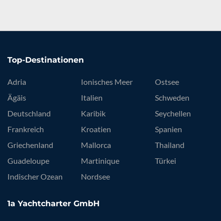
Top-Destinationen
Adria
Ionisches Meer
Ostsee
Ägäis
Italien
Schweden
Deutschland
Karibik
Seychellen
Frankreich
Kroatien
Spanien
Griechenland
Mallorca
Thailand
Guadeloupe
Martinique
Türkei
Indischer Ozean
Nordsee
1a Yachtcharter GmbH