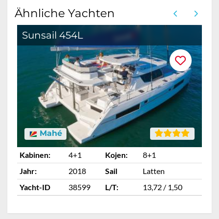
Ähnliche Yachten
Sunsail 454L
Mahé
Kabinen:
4+1
Kojen:
8+1
Ka
Jahr:
2018
Sail
Latten
Ja
Yacht-ID
38599
L/T:
13,72 / 1,50
Ya