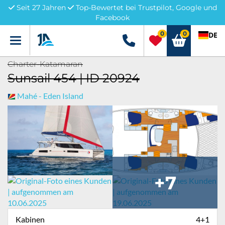
Seit 27 Jahren
Top-Bewertet bei Trustpilot, Google und
Facebook
0
0
DE
Menü
+49 5741 3222690
Charter-Katamaran
Sunsail 454 | ID 20924
Mahé - Eden Island
+7
Kabinen
4+1