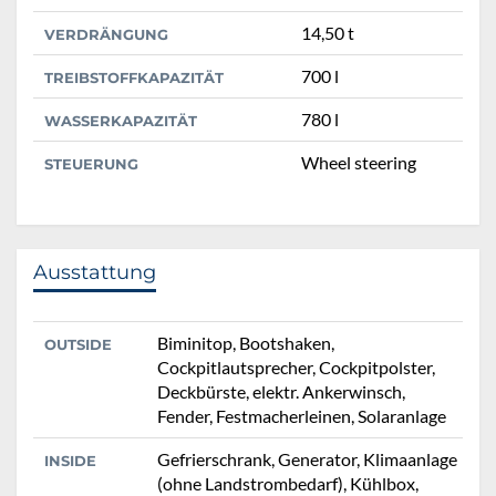
14,50 t
VERDRÄNGUNG
700 l
TREIBSTOFFKAPAZITÄT
780 l
WASSERKAPAZITÄT
Wheel steering
STEUERUNG
Ausstattung
Biminitop, Bootshaken,
OUTSIDE
Cockpitlautsprecher, Cockpitpolster,
Deckbürste, elektr. Ankerwinsch,
Fender, Festmacherleinen, Solaranlage
Gefrierschrank, Generator, Klimaanlage
INSIDE
(ohne Landstrombedarf), Kühlbox,