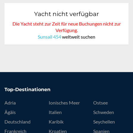
Yacht nicht verfügbar
Die Yacht steht zur Zeit für neue Buchungen nicht zur
Verfügung.
Sunsail 454
weltweit suchen
Top-Destinationen
Adria
Ionisches Meer
Ostsee
Ägäis
Italien
Schweden
Deutschland
Karibik
Seychellen
Frankreich
Kroatien
Spanien