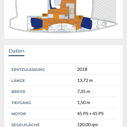
Daten
2018
ERSTZULASSUNG
13,72 m
LÄNGE
7,35 m
BREITE
1,50 m
TIEFGANG
45 PS + 45 PS
MOTOR
120,00 qm
SEGELFLÄCHE