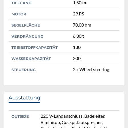
1,50 m
TIEFGANG
29 PS
MOTOR
70,00 qm
SEGELFLÄCHE
6,30 t
VERDRÄNGUNG
130 l
TREIBSTOFFKAPAZITÄT
200 l
WASSERKAPAZITÄT
2 x Wheel steering
STEUERUNG
Ausstattung
220 V-Landanschluss, Badeleiter,
OUTSIDE
Biminitop, Cockpitlautsprecher,