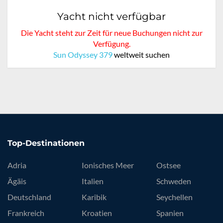
Yacht nicht verfügbar
Die Yacht steht zur Zeit für neue Buchungen nicht zur
Verfügung.
Sun Odyssey 379
weltweit suchen
Top-Destinationen
Adria
Ionisches Meer
Ostsee
Ägäis
Italien
Schweden
Deutschland
Karibik
Seychellen
Frankreich
Kroatien
Spanien