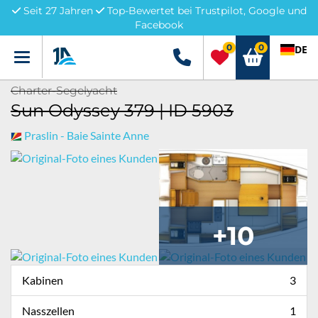
Seit 27 Jahren
Top-Bewertet bei Trustpilot, Google und
Facebook
0
0
DE
Menü
+49 5741 3222690
Charter-Segelyacht
Sun Odyssey 379 | ID 5903
Praslin - Baie Sainte Anne
+10
Kabinen
3
Nasszellen
1