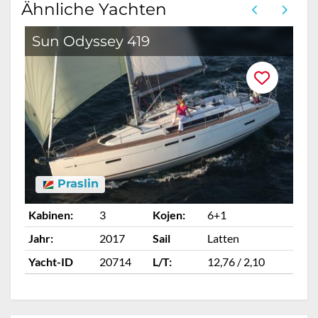
Ähnliche Yachten
Sun Odyssey 419
B
Praslin
Kabinen:
3
Kojen:
6+1
Ka
Jahr:
2017
Sail
Latten
Ja
Yacht-ID
20714
L/T:
12,76 / 2,10
Ya