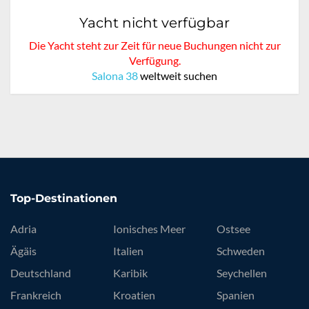
Yacht nicht verfügbar
Die Yacht steht zur Zeit für neue Buchungen nicht zur
Verfügung.
Salona 38
weltweit suchen
Top-Destinationen
Adria
Ionisches Meer
Ostsee
Ägäis
Italien
Schweden
Deutschland
Karibik
Seychellen
Frankreich
Kroatien
Spanien