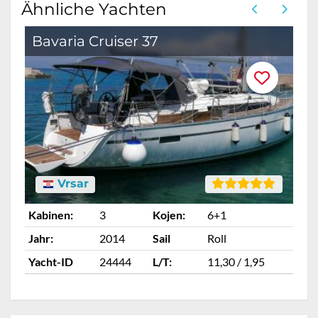
Ähnliche Yachten
Bavaria Cruiser 37
B
Vrsar
Kabinen:
3
Kojen:
6+1
Ka
Jahr:
2014
Sail
Roll
Ja
Yacht-ID
24444
L/T:
11,30 / 1,95
Ya