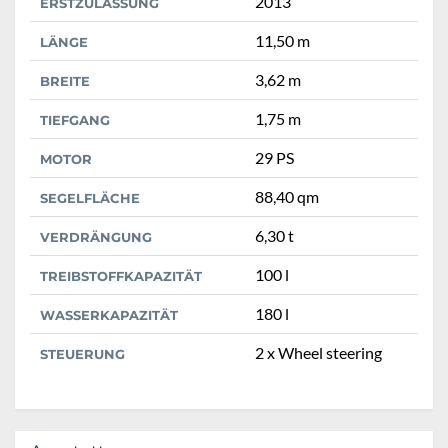
2013
ERSTZULASSUNG
11,50 m
LÄNGE
3,62 m
BREITE
1,75 m
TIEFGANG
29 PS
MOTOR
88,40 qm
SEGELFLÄCHE
6,30 t
VERDRÄNGUNG
100 l
TREIBSTOFFKAPAZITÄT
180 l
WASSERKAPAZITÄT
2 x Wheel steering
STEUERUNG