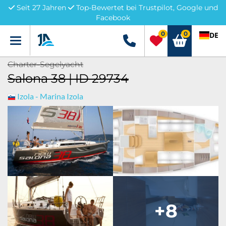
Seit 27 Jahren
Top-Bewertet bei Trustpilot, Google und
Facebook
0
0
DE
Menü
+49 5741 3222690
Charter-Segelyacht
Salona 38 | ID 29734
Izola - Marina Izola
+8