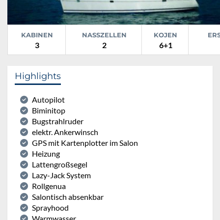
KABINEN
NASSZELLEN
KOJEN
ER
3
2
6+1
Highlights
Autopilot
Biminitop
Bugstrahlruder
elektr. Ankerwinsch
GPS mit Kartenplotter im Salon
Heizung
Lattengroßsegel
Lazy-Jack System
Rollgenua
Salontisch absenkbar
Sprayhood
Warmwasser