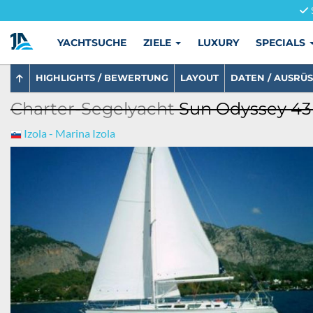
YACHTSUCHE
ZIELE
LUXURY
SPECIALS
HIGHLIGHTS / BEWERTUNG
LAYOUT
DATEN / AUSRÜ
Charter-Segelyacht
Sun Odyssey 43 
Izola - Marina Izola