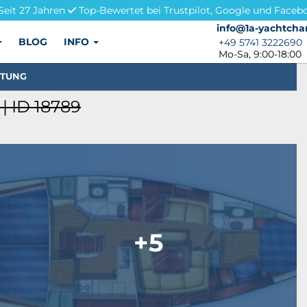
Seit 27 Jahren
Top-Bewertet bei Trustpilot, Google und Faceb
info@1a-yachtchar
info@1a-yachtcha
BLOG
INFO
+49 5741 3222690
+49 5741 3222690
Mo-Sa, 9:00-18:00
STUNG
| ID 18789
+5