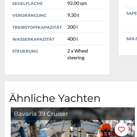
92,00 qm
SEGELFLÄCHE
SAFE
9,30 t
VERDRÄNGUNG
200 l
TREIBSTOFFKAPAZITÄT
400 l
SAIL
WASSERKAPAZITÄT
2 x Wheel
STEUERUNG
steering
Ähnliche Yachten
Bavaria 39 Cruiser