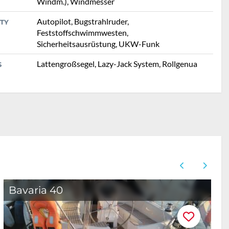
Windm.), Windmesser
Autopilot, Bugstrahlruder,
TY
Feststoffschwimmwesten,
Sicherheitsausrüstung, UKW-Funk
Lattengroßsegel, Lazy-Jack System, Rollgenua
S
Bavaria 40
B