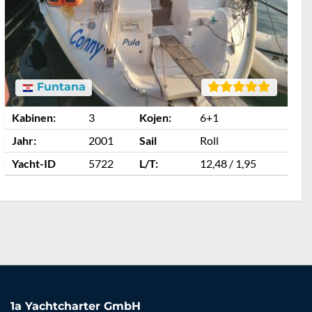
Funtana
Kabinen:
3
Kojen:
6+1
K
Jahr:
2001
Sail
Roll
J
Yacht-ID
5722
L/T:
12,48 / 1,95
Y
1a Yachtcharter GmbH