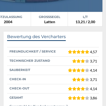
STZULASSUNG
GROSSSEGEL
L/T
2004
Latten
13,21 / 2,00
Bewertung des Vercharters
FREUNDLICHKEIT / SERVICE
4,57
TECHNISCHER ZUSTAND
3,71
SAUBERKEIT
4,14
CHECK-IN
3,71
CHECK-OUT
4,14
GESAMT
3,86