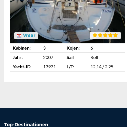
Vrsar
Kabinen:
3
Kojen:
6
Jahr:
2007
Sail
Roll
Yacht-ID
13931
L/T:
12,14 / 2,25
Top-Destinationen