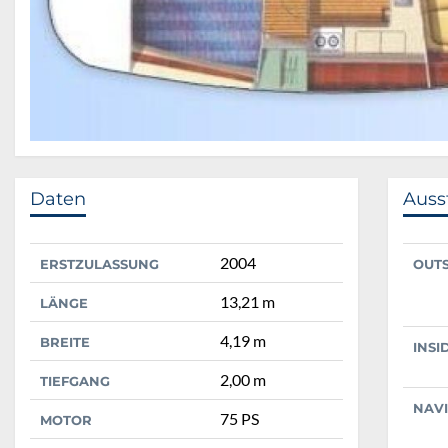
Daten
Auss
2004
ERSTZULASSUNG
OUT
13,21 m
LÄNGE
4,19 m
BREITE
INSI
2,00 m
TIEFGANG
NAV
75 PS
MOTOR