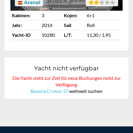
Arenal
Kabinen:
3
Kojen:
6+1
Ka
Jahr:
2014
Sail
Roll
Ja
Yacht-ID
10280
L/T:
11,30 / 1,95
Ya
Yacht nicht verfügbar
Die Yacht steht zur Zeit für neue Buchungen nicht zur
Verfügung.
Bavaria Cruiser 37
weltweit suchen