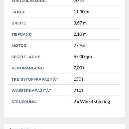
2015
ERSTZULASSUNG
11,30 m
LÄNGE
3,67 m
BREITE
2,10 m
TIEFGANG
27 PS
MOTOR
65,00 qm
SEGELFLÄCHE
7,00 t
VERDRÄNGUNG
150 l
TREIBSTOFFKAPAZITÄT
210 l
WASSERKAPAZITÄT
2 x Wheel steering
STEUERUNG