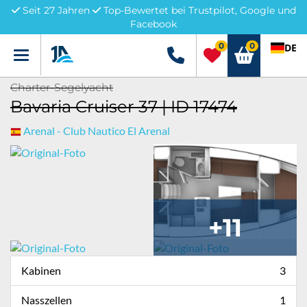
Seit 27 Jahren
Top-Bewertet bei Trustpilot, Google und
Facebook
0
0
DE
Menü
+49 5741 3222690
Charter-Segelyacht
Bavaria Cruiser 37 | ID 17474
Arenal - Club Nautico El Arenal
+11
Kabinen
3
Nasszellen
1