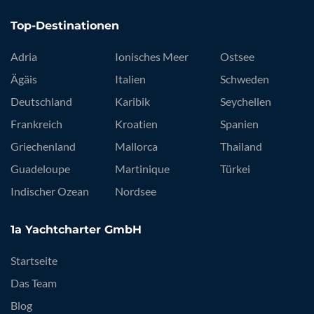
Top-Destinationen
Adria
Ionisches Meer
Ostsee
Ägäis
Italien
Schweden
Deutschland
Karibik
Seychellen
Frankreich
Kroatien
Spanien
Griechenland
Mallorca
Thailand
Guadeloupe
Martinique
Türkei
Indischer Ozean
Nordsee
1a Yachtcharter GmbH
Startseite
Das Team
Blog