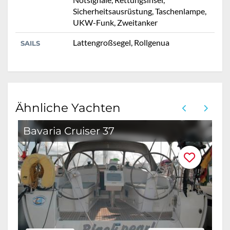
Sicherheitsausrüstung, Taschenlampe,
UKW-Funk, Zweitanker
Lattengroßsegel, Rollgenua
SAILS
Ähnliche Yachten
Bavaria Cruiser 37
B