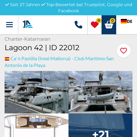
Seit 27 Jahren
Top-Bewertet bei Trustpilot, Google und
Facebook
0
0
DE
Menü
+49 5741 3222690
Charter-Katamaran
Lagoon 42 | ID 22012
Ca`n Pastilla (Insel Mallorca) - Club Maritimo San
Antonio de la Playa
+21