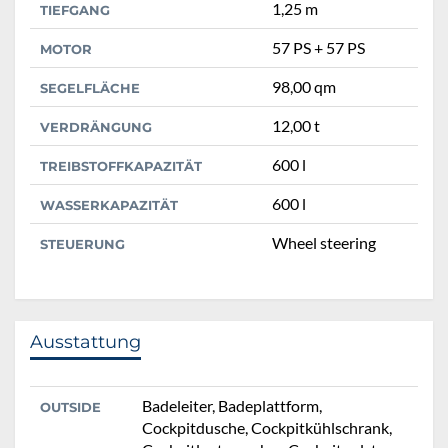
1,25 m
TIEFGANG
57 PS + 57 PS
MOTOR
98,00 qm
SEGELFLÄCHE
12,00 t
VERDRÄNGUNG
600 l
TREIBSTOFFKAPAZITÄT
600 l
WASSERKAPAZITÄT
Wheel steering
STEUERUNG
Ausstattung
Badeleiter, Badeplattform,
OUTSIDE
Cockpitdusche, Cockpitkühlschrank,