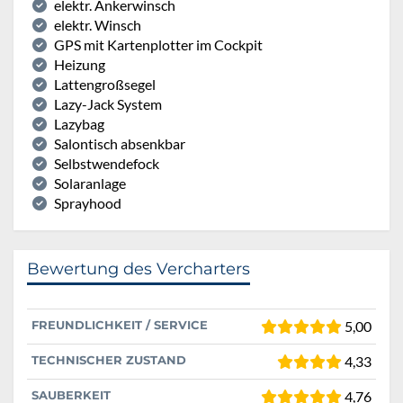
elektr. Ankerwinsch
elektr. Winsch
GPS mit Kartenplotter im Cockpit
Heizung
Lattengroßsegel
Lazy-Jack System
Lazybag
Salontisch absenkbar
Selbstwendefock
Solaranlage
Sprayhood
Bewertung des Vercharters
FREUNDLICHKEIT / SERVICE
5,00
TECHNISCHER ZUSTAND
4,33
SAUBERKEIT
4,76