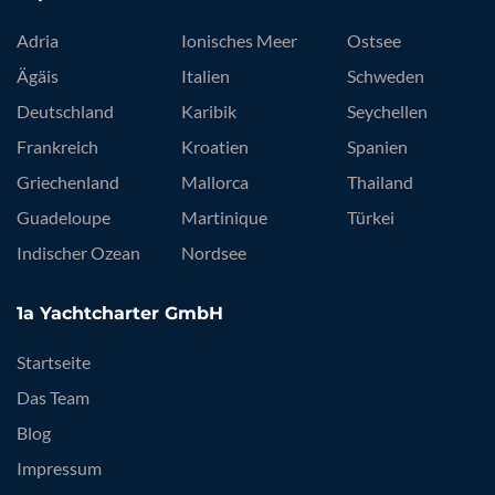
Adria
Ionisches Meer
Ostsee
Ägäis
Italien
Schweden
Deutschland
Karibik
Seychellen
Frankreich
Kroatien
Spanien
Griechenland
Mallorca
Thailand
Guadeloupe
Martinique
Türkei
Indischer Ozean
Nordsee
1a Yachtcharter GmbH
Startseite
Das Team
Blog
Impressum