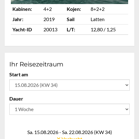
Kabinen:
4+2
Kojen:
8+2+2
Ka
Jahr:
2019
Sail
Latten
Ja
Yacht-ID
20013
L/T:
12,80 / 1,25
Ya
Ihr Reisezeitraum
Start am
Dauer
Sa. 15.08.2026 - Sa. 22.08.2026 (KW 34)
Verbucht