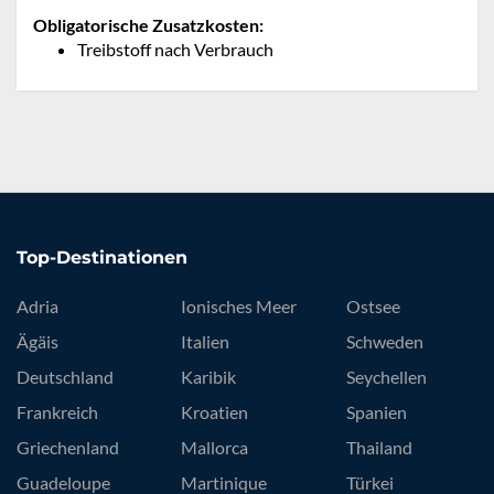
Obligatorische Zusatzkosten:
Treibstoff nach Verbrauch
Top-Destinationen
Adria
Ionisches Meer
Ostsee
Ägäis
Italien
Schweden
Deutschland
Karibik
Seychellen
Frankreich
Kroatien
Spanien
Griechenland
Mallorca
Thailand
Guadeloupe
Martinique
Türkei