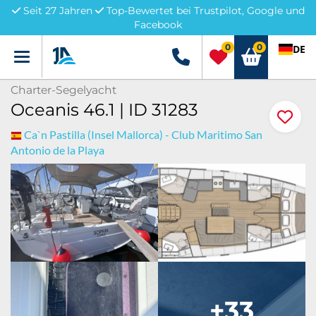
Seit 27 Jahren
Top-Bewertet bei Trustpilot, Google und
Facebook
0
0
DE
Menü
+49 5741 3222690
Charter-Segelyacht
Oceanis 46.1 | ID 31283
Ca`n Pastilla (Insel Mallorca) - Club Maritimo San
Antonio de la Playa
+33