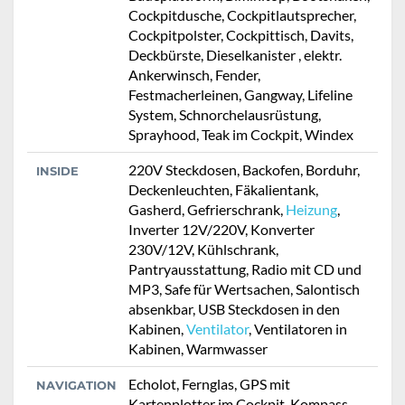
Cockpitdusche, Cockpitlautsprecher,
Cockpitpolster, Cockpittisch, Davits,
Deckbürste, Dieselkanister , elektr.
Ankerwinsch, Fender,
Festmacherleinen, Gangway, Lifeline
System, Schnorchelausrüstung,
Sprayhood, Teak im Cockpit, Windex
220V Steckdosen, Backofen, Borduhr,
INSIDE
Deckenleuchten, Fäkalientank,
Gasherd, Gefrierschrank,
Heizung
,
Inverter 12V/220V, Konverter
230V/12V, Kühlschrank,
Pantryausstattung, Radio mit CD und
MP3, Safe für Wertsachen, Salontisch
absenkbar, USB Steckdosen in den
Kabinen,
Ventilator
, Ventilatoren in
Kabinen, Warmwasser
Echolot, Fernglas, GPS mit
NAVIGATION
Kartenplotter im Cockpit, Kompass,