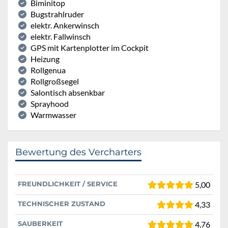
Biminitop
Bugstrahlruder
elektr. Ankerwinsch
elektr. Fallwinsch
GPS mit Kartenplotter im Cockpit
Heizung
Rollgenua
Rollgroßsegel
Salontisch absenkbar
Sprayhood
Warmwasser
Bewertung des Vercharters
FREUNDLICHKEIT / SERVICE
5,00
TECHNISCHER ZUSTAND
4,33
SAUBERKEIT
4,76