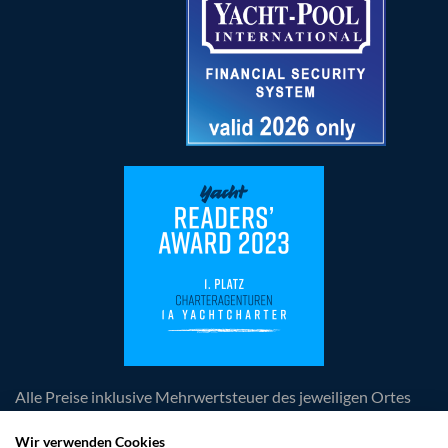
Alle Preise inklusive Mehrwertsteuer des jeweiligen Ortes
der Leistungserbringung, zuzüglich anfallender
obligatorischer Kosten. Die Angebote und Rabatte sind
Wir verwenden Cookies