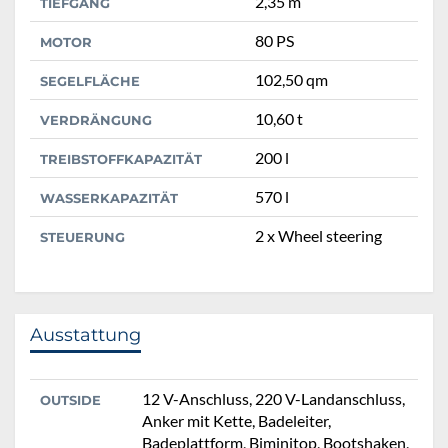
2,35 m
TIEFGANG
80 PS
MOTOR
102,50 qm
SEGELFLÄCHE
10,60 t
VERDRÄNGUNG
200 l
TREIBSTOFFKAPAZITÄT
570 l
WASSERKAPAZITÄT
2 x Wheel steering
STEUERUNG
Ausstattung
12 V-Anschluss, 220 V-Landanschluss,
OUTSIDE
Anker mit Kette, Badeleiter,
Badeplattform, Biminitop, Bootshaken,