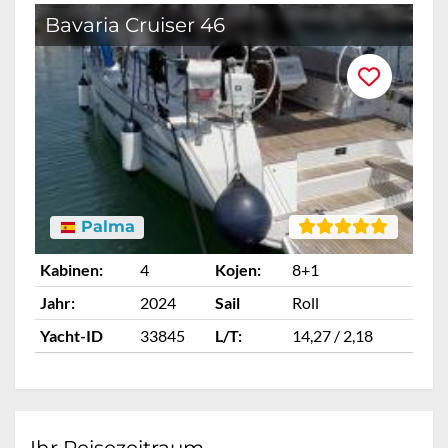
Bavaria Cruiser 46
B
Palma
Kabinen:
4
Kojen:
8+1
Ka
Jahr:
2024
Sail
Roll
Ja
Yacht-ID
33845
L/T:
14,27 / 2,18
Ya