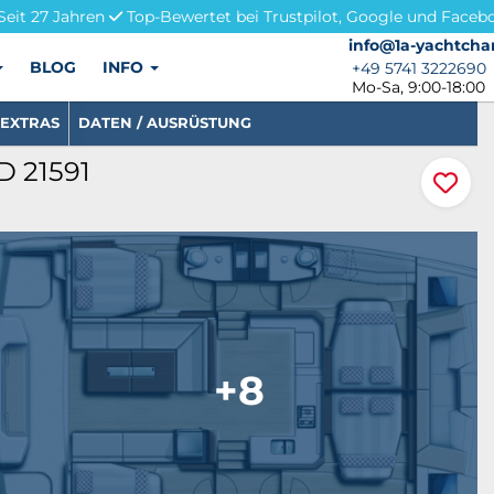
Seit 27 Jahren
Top-Bewertet bei Trustpilot, Google und Faceb
info@1a-yachtchar
info@1a-yachtcha
BLOG
INFO
+49 5741 3222690
+49 5741 3222690
Mo-Sa, 9:00-18:00
EXTRAS
DATEN / AUSRÜSTUNG
ID 21591
+8