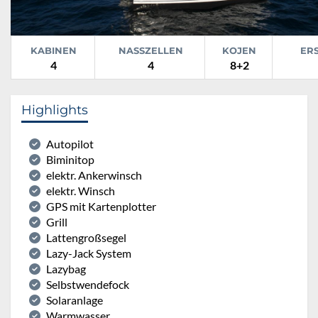
KABINEN
NASSZELLEN
KOJEN
ER
4
4
8+2
Highlights
Autopilot
Biminitop
elektr. Ankerwinsch
elektr. Winsch
GPS mit Kartenplotter
Grill
Lattengroßsegel
Lazy-Jack System
Lazybag
Selbstwendefock
Solaranlage
Warmwasser