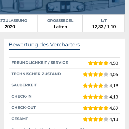
STZULASSUNG
GROSSSEGEL
L/T
2020
Latten
12,33 / 1,10
Bewertung des Vercharters
FREUNDLICHKEIT / SERVICE
4,50
TECHNISCHER ZUSTAND
4,06
SAUBERKEIT
4,19
CHECK-IN
4,13
CHECK-OUT
4,69
GESAMT
4,13