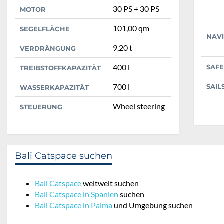
30 PS + 30 PS
MOTOR
101,00 qm
SEGELFLÄCHE
NAV
9,20 t
VERDRÄNGUNG
400 l
SAFE
TREIBSTOFFKAPAZITÄT
700 l
SAIL
WASSERKAPAZITÄT
Wheel steering
STEUERUNG
Bali Catspace suchen
Bali Catspace
weltweit suchen
Bali Catspace in Spanien
suchen
Bali Catspace in Palma
und Umgebung suchen