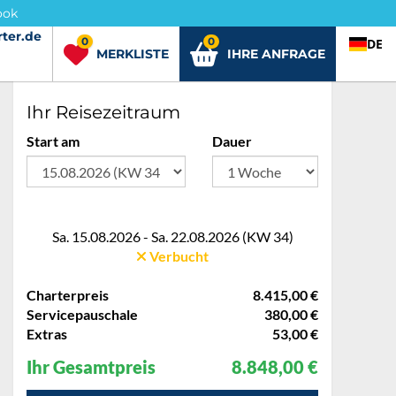
ook
ter.de
rter.de
0
0
DE
MERKLISTE
IHRE ANFRAGE
Ihr Reisezeitraum
Start am
Dauer
Sa. 15.08.2026 - Sa. 22.08.2026 (KW 34)
Verbucht
Charterpreis
8.415,00 €
Servicepauschale
380,00 €
Extras
53,00 €
Ihr Gesamtpreis
8.848,00 €