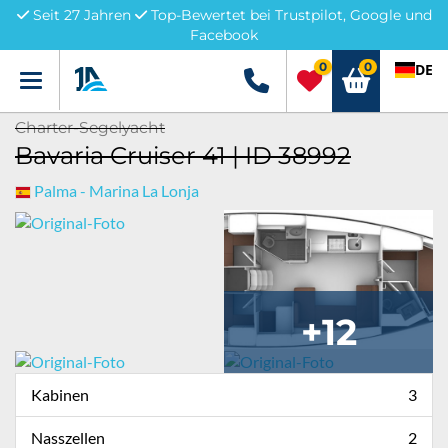
Seit 27 Jahren
Top-Bewertet bei Trustpilot, Google und
Facebook
0
0
DE
Menü
+49 5741 3222690
Charter-Segelyacht
Bavaria Cruiser 41 | ID 38992
Palma - Marina La Lonja
+12
Kabinen
3
Nasszellen
2