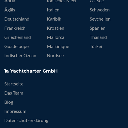
Adria
Ionisches Meer
Ostsee
Ägäis
Italien
Schweden
Deutschland
Karibik
Seychellen
Frankreich
Kroatien
Spanien
Griechenland
Mallorca
Thailand
Guadeloupe
Martinique
Türkei
Indischer Ozean
Nordsee
1a Yachtcharter GmbH
Startseite
Das Team
Blog
Impressum
Datenschutzerklärung