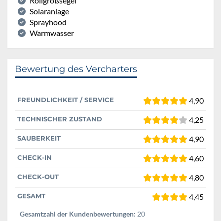
Rollgroßsegel
Solaranlage
Sprayhood
Warmwasser
Bewertung des Vercharters
FREUNDLICHKEIT / SERVICE
4,90
TECHNISCHER ZUSTAND
4,25
SAUBERKEIT
4,90
CHECK-IN
4,60
CHECK-OUT
4,80
GESAMT
4,45
Gesamtzahl der Kundenbewertungen:
20