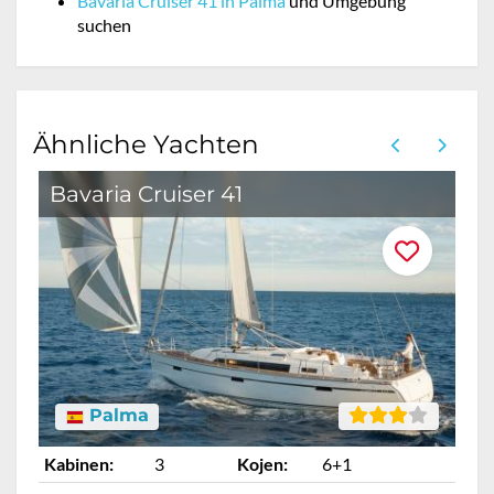
Bavaria Cruiser 41 in Palma
und Umgebung
suchen
Ähnliche Yachten
Bavaria Cruiser 41
Palma
Kabinen:
3
Kojen:
6+1
Ka