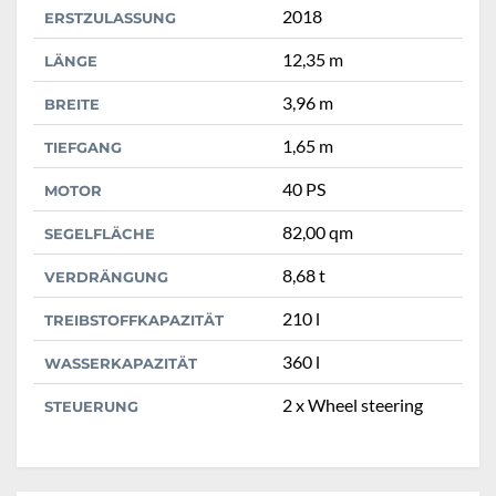
2018
ERSTZULASSUNG
12,35 m
LÄNGE
3,96 m
BREITE
1,65 m
TIEFGANG
40 PS
MOTOR
82,00 qm
SEGELFLÄCHE
8,68 t
VERDRÄNGUNG
210 l
TREIBSTOFFKAPAZITÄT
360 l
WASSERKAPAZITÄT
2 x Wheel steering
STEUERUNG