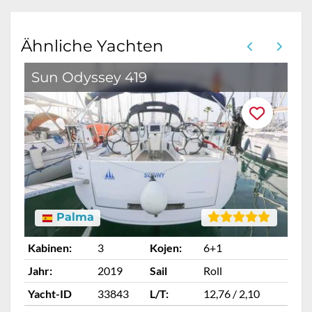
Ähnliche Yachten
Sun Odyssey 419
Palma
Kabinen:
3
Kojen:
6+1
Ka
Jahr:
2019
Sail
Roll
Ja
Yacht-ID
33843
L/T:
12,76 / 2,10
Ya