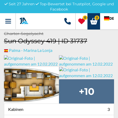
Seit 27 Jahren
Top-Bewertet bei Trustpilot, Google und
Facebook
0
0
DE
Menü
+49 5741 3222690
Charter-Segelyacht
Sun Odyssey 419 | ID 31737
Palma - Marina La Lonja
+10
Kabinen
3