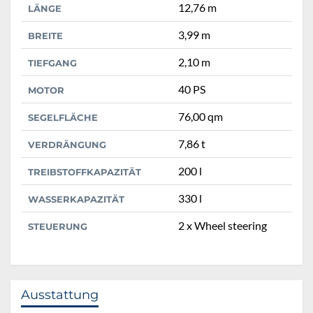
12,76 m
LÄNGE
3,99 m
BREITE
2,10 m
TIEFGANG
40 PS
MOTOR
76,00 qm
SEGELFLÄCHE
7,86 t
VERDRÄNGUNG
200 l
TREIBSTOFFKAPAZITÄT
330 l
WASSERKAPAZITÄT
2 x Wheel steering
STEUERUNG
Ausstattung