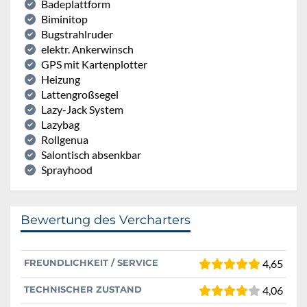
Badeplattform
Biminitop
Bugstrahlruder
elektr. Ankerwinsch
GPS mit Kartenplotter
Heizung
Lattengroßsegel
Lazy-Jack System
Lazybag
Rollgenua
Salontisch absenkbar
Sprayhood
Bewertung des Vercharters
FREUNDLICHKEIT / SERVICE
4,65
TECHNISCHER ZUSTAND
4,06