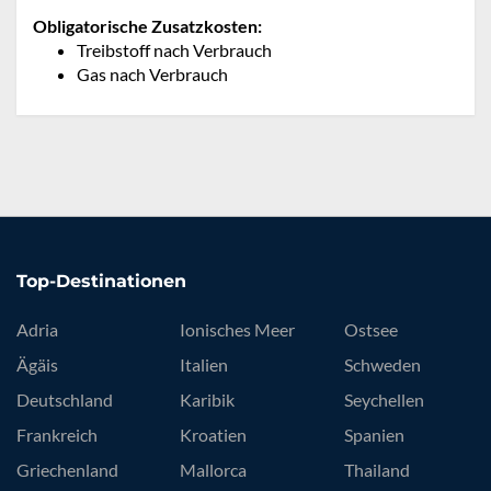
Obligatorische Zusatzkosten:
Treibstoff nach Verbrauch
Gas nach Verbrauch
Top-Destinationen
Adria
Ionisches Meer
Ostsee
Ägäis
Italien
Schweden
Deutschland
Karibik
Seychellen
Frankreich
Kroatien
Spanien
Griechenland
Mallorca
Thailand