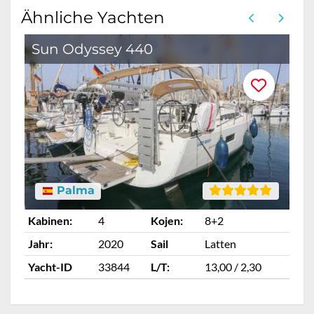
Ähnliche Yachten
Sun Odyssey 440
Palma
Kabinen:
4
Kojen:
8+2
Ka
Jahr:
2020
Sail
Latten
Ja
Yacht-ID
33844
L/T:
13,00 / 2,30
Ya