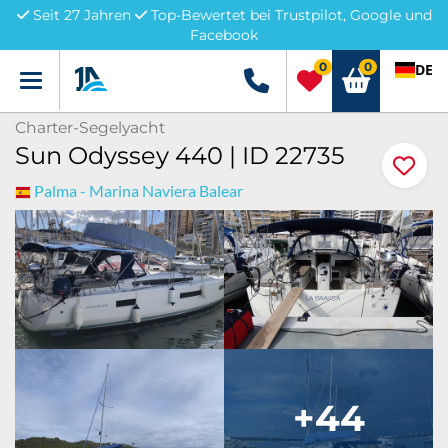
Seit 27 Jahren
Top-Bewertet bei Trustpilot, Google und
Facebook
0
0
DE
Menü
+49 5741 3222690
Charter-Segelyacht
Sun Odyssey 440 | ID 22735
Palma - Marina Naviera Balear
+44