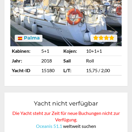
Palma
Kabinen:
5+1
Kojen:
10+1+1
Ka
Jahr:
2018
Sail
Roll
Ja
Yacht-ID
15180
L/T:
15,75 / 2,00
Ya
Yacht nicht verfügbar
Die Yacht steht zur Zeit für neue Buchungen nicht zur
Verfügung.
Oceanis 51.1
weltweit suchen