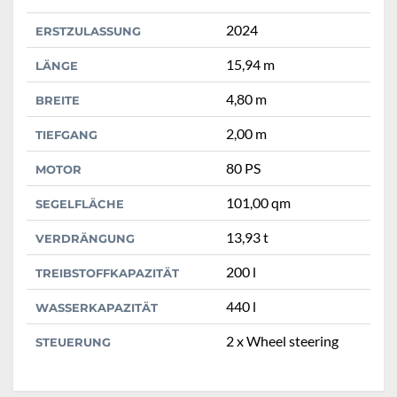
2024
ERSTZULASSUNG
15,94 m
LÄNGE
4,80 m
BREITE
2,00 m
TIEFGANG
80 PS
MOTOR
101,00 qm
SEGELFLÄCHE
13,93 t
VERDRÄNGUNG
200 l
TREIBSTOFFKAPAZITÄT
440 l
WASSERKAPAZITÄT
2 x Wheel steering
STEUERUNG