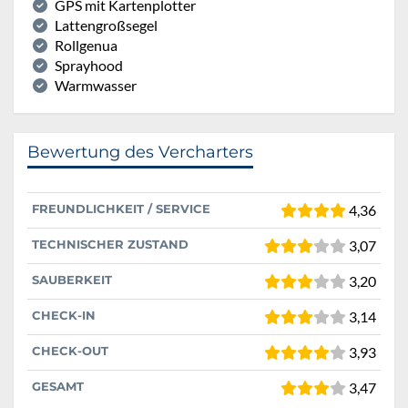
GPS mit Kartenplotter
Lattengroßsegel
Rollgenua
Sprayhood
Warmwasser
Bewertung des Vercharters
FREUNDLICHKEIT / SERVICE
4,36
TECHNISCHER ZUSTAND
3,07
SAUBERKEIT
3,20
CHECK-IN
3,14
CHECK-OUT
3,93
GESAMT
3,47