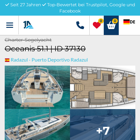
Seit 27 Jahren
Top-Bewertet bei Trustpilot, Google und
Facebook
0
0
DE
Menü
+49 5741 3222690
Charter-Segelyacht
Oceanis 51.1 | ID 37130
Radazul - Puerto Deportivo Radazul
+7