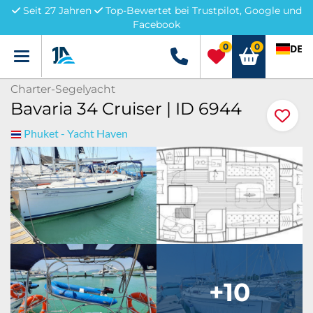
Seit 27 Jahren
Top-Bewertet bei Trustpilot, Google und
Facebook
0
0
DE
Menü
+49 5741 3222690
Charter-Segelyacht
Bavaria 34 Cruiser | ID 6944
Phuket - Yacht Haven
+10