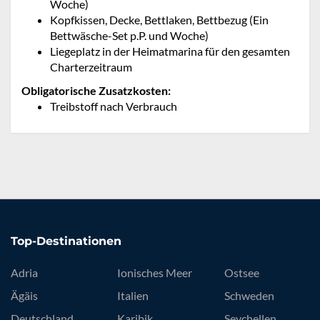
Woche)
Kopfkissen, Decke, Bettlaken, Bettbezug (Ein
Bettwäsche-Set p.P. und Woche)
Liegeplatz in der Heimatmarina für den gesamten
Charterzeitraum
Obligatorische Zusatzkosten:
Treibstoff nach Verbrauch
Top-Destinationen
Adria
Ionisches Meer
Ostsee
Ägäis
Italien
Schweden
Deutschland
Karibik
Seychellen