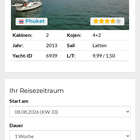
Phuket
Kabinen:
2
Kojen:
4+2
Ka
Jahr:
2013
Sail
Latten
Ja
Yacht-ID
6939
L/T:
9,99 / 1,50
Ya
Ihr Reisezeitraum
Start am
Dauer