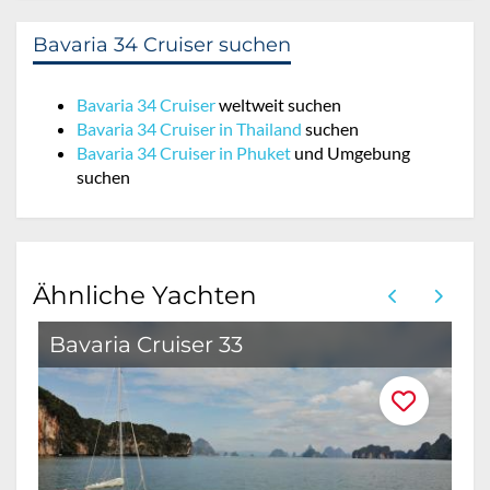
Bavaria 34 Cruiser suchen
Bavaria 34 Cruiser
weltweit suchen
Bavaria 34 Cruiser in Thailand
suchen
Bavaria 34 Cruiser in Phuket
und Umgebung
suchen
Ähnliche Yachten
Bavaria Cruiser 33
O