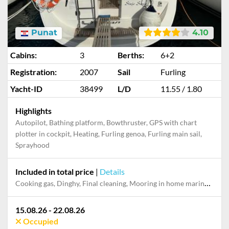
Punat
4.10
Cabins:
3
Berths:
6+2
Registration:
2007
Sail
Furling
Yacht-ID
38499
L/D
11.55 / 1.80
Highlights
Autopilot, Bathing platform, Bowthruster, GPS with chart
plotter in cockpit, Heating, Furling genoa, Furling main sail,
Sprayhood
Included in total price
|
Details
Cooking gas, Dinghy, Final cleaning, Mooring in home marina during the whole charter, Permit / Transitlog, Pillow, blanket, sheets, duvet cover, WiFi internet on board
15.08.26 - 22.08.26
Occupied