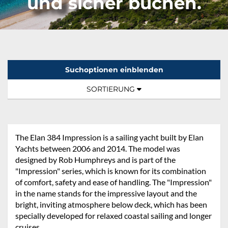
und sicher buchen.
Suchoptionen einblenden
Sortierung:
TOGGLE NAVIGATION
SORTIERUNG
The Elan 384 Impression is a sailing yacht built by Elan
Yachts between 2006 and 2014. The model was
designed by Rob Humphreys and is part of the
"Impression" series, which is known for its combination
of comfort, safety and ease of handling. The "Impression"
in the name stands for the impressive layout and the
bright, inviting atmosphere below deck, which has been
specially developed for relaxed coastal sailing and longer
cruises.