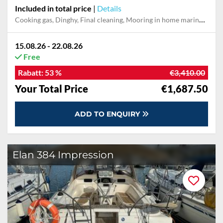
Included in total price
|
Details
Cooking gas, Dinghy, Final cleaning, Mooring in home marina for first and last night, Pillow, blanket
15.08.26 - 22.08.26
Free
Rabatt:
53 %
€3,410.00
Your Total Price
€1,687.50
ADD TO ENQUIRY
Elan 384 Impression