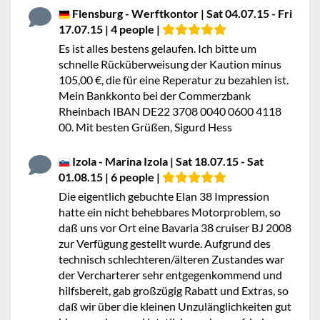
Flensburg - Werftkontor | Sat 04.07.15 - Fri
17.07.15 | 4 people |
Es ist alles bestens gelaufen. Ich bitte um
schnelle Rücküberweisung der Kaution minus
105,00 €, die für eine Reperatur zu bezahlen ist.
Mein Bankkonto bei der Commerzbank
Rheinbach IBAN DE22 3708 0040 0600 4118
00. Mit besten Grüßen, Sigurd Hess
Izola - Marina Izola | Sat 18.07.15 - Sat
01.08.15 | 6 people |
Die eigentlich gebuchte Elan 38 Impression
hatte ein nicht behebbares Motorproblem, so
daß uns vor Ort eine Bavaria 38 cruiser BJ 2008
zur Verfügung gestellt wurde. Aufgrund des
technisch schlechteren/älteren Zustandes war
der Vercharterer sehr entgegenkommend und
hilfsbereit, gab großzügig Rabatt und Extras, so
daß wir über die kleinen Unzulänglichkeiten gut