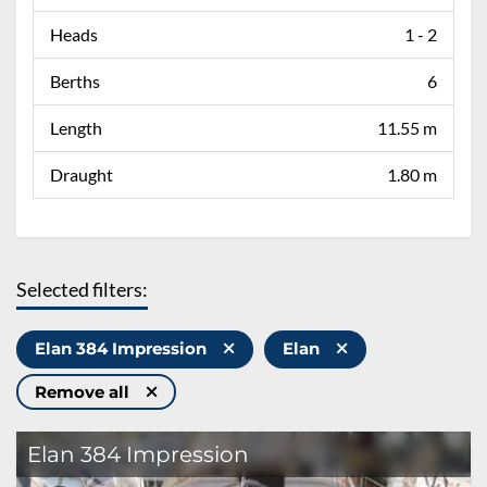
Heads
1 - 2
Berths
6
Length
11.55 m
Draught
1.80 m
Selected filters:
Elan 384 Impression
Elan
Remove all
Elan 384 Impression