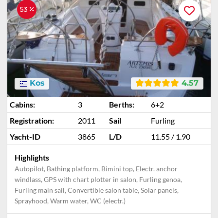
53 %
Kos
4.57
Cabins:
3
Berths:
6+2
Registration:
2011
Sail
Furling
Yacht-ID
3865
L/D
11.55 / 1.90
Highlights
Autopilot, Bathing platform, Bimini top, Electr. anchor
windlass, GPS with chart plotter in salon, Furling genoa,
Furling main sail, Convertible salon table, Solar panels,
Sprayhood, Warm water, WC (electr.)