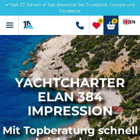
Seit 27 Jahren
Top-Bewertet bei Trustpilot, Google und
Facebook
0
0
EN
Menü
+49 5741 3222690
YACHTCHARTER
ELAN 384
IMPRESSION
Mit Topberatung schnell