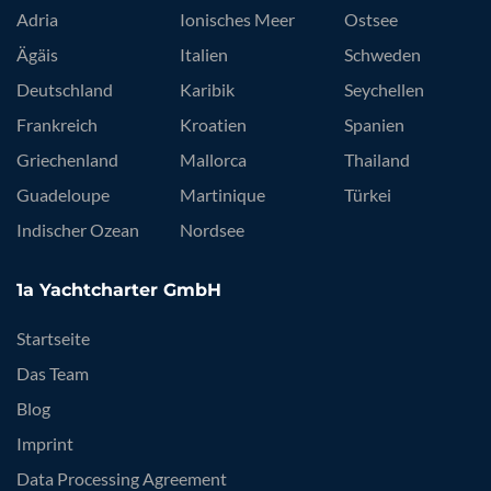
Adria
Ionisches Meer
Ostsee
Ägäis
Italien
Schweden
Deutschland
Karibik
Seychellen
Frankreich
Kroatien
Spanien
Griechenland
Mallorca
Thailand
Guadeloupe
Martinique
Türkei
Indischer Ozean
Nordsee
1a Yachtcharter GmbH
Startseite
Das Team
Blog
Imprint
Data Processing Agreement