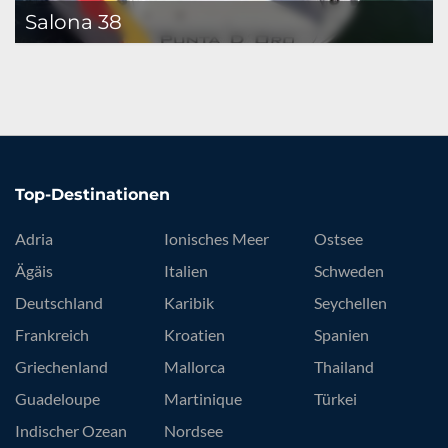
Salona 38
Top-Destinationen
Adria
Ionisches Meer
Ostsee
Ägäis
Italien
Schweden
Deutschland
Karibik
Seychellen
Frankreich
Kroatien
Spanien
Griechenland
Mallorca
Thailand
Guadeloupe
Martinique
Türkei
Indischer Ozean
Nordsee