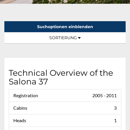
Suchoptionen einblenden
Sortierung:
TOGGLE NAVIGATION
SORTIERUNG
Technical Overview of the
Salona 37
Registration
2005 - 2011
Cabins
3
Heads
1