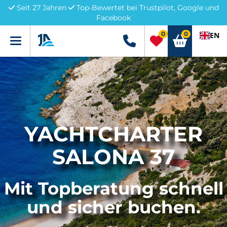
Seit 27 Jahren
Top-Bewertet bei Trustpilot, Google und
Facebook
0
0
EN
Menü
+49 5741 3222690
YACHTCHARTER
SALONA 37
Mit Topberatung schnell
und sicher buchen.