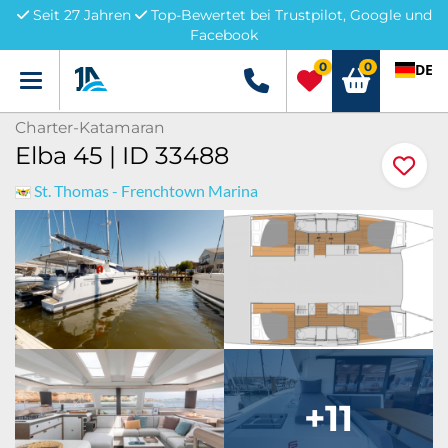
Seit 27 Jahren
Top-Bewertet bei Trustpilot, Google und
Facebook
0
0
DE
Menü
+49 5741 3222690
Charter-Katamaran
Elba 45 | ID 33488
St. Thomas - Frenchtown Marina
+11