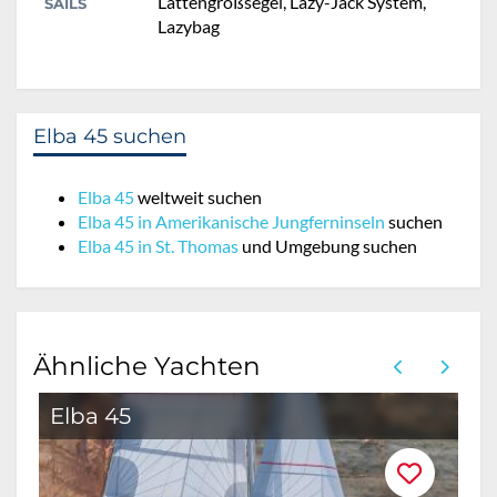
Lattengroßsegel, Lazy-Jack System,
SAILS
Lazybag
Elba 45 suchen
Elba 45
weltweit suchen
Elba 45 in Amerikanische Jungferninseln
suchen
Elba 45 in St. Thomas
und Umgebung suchen
Ähnliche Yachten
Elba 45
E