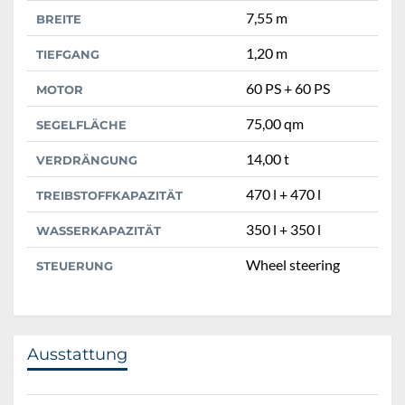
7,55 m
BREITE
1,20 m
TIEFGANG
60 PS + 60 PS
MOTOR
75,00 qm
SEGELFLÄCHE
14,00 t
VERDRÄNGUNG
470 l + 470 l
TREIBSTOFFKAPAZITÄT
350 l + 350 l
WASSERKAPAZITÄT
Wheel steering
STEUERUNG
Ausstattung