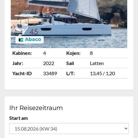
Abaco
Kabinen:
4
Kojen:
8
Ka
Jahr:
2022
Sail
Latten
Ja
Yacht-ID
33489
L/T:
13,45 / 1,20
Ya
Ihr Reisezeitraum
Start am