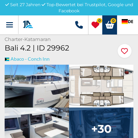
Seit 27 Jahren
Top-Bewertet bei Trustpilot, Google und
Facebook
0
0
DE
Menü
+49 5741 3222690
Charter-Katamaran
Bali 4.2 | ID 29962
Abaco - Conch Inn
+30