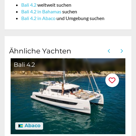
Bali 4.2
weltweit suchen
Bali 4.2 in Bahamas
suchen
Bali 4.2 in Abaco
und Umgebung suchen
Ähnliche Yachten
Bali 4.2
B
Abaco