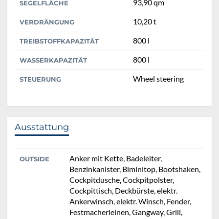
93,90 qm
SEGELFLÄCHE
10,20 t
VERDRÄNGUNG
800 l
TREIBSTOFFKAPAZITÄT
800 l
WASSERKAPAZITÄT
Wheel steering
STEUERUNG
Ausstattung
Anker mit Kette, Badeleiter,
OUTSIDE
Benzinkanister, Biminitop, Bootshaken,
Cockpitdusche, Cockpitpolster,
Cockpittisch, Deckbürste, elektr.
Ankerwinsch, elektr. Winsch, Fender,
Festmacherleinen, Gangway, Grill,