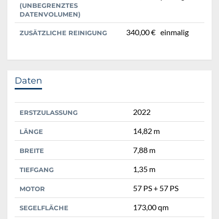
(UNBEGRENZTES
DATENVOLUMEN)
340,00 €
einmalig
ZUSÄTZLICHE REINIGUNG
Daten
2022
ERSTZULASSUNG
14,82 m
LÄNGE
7,88 m
BREITE
1,35 m
TIEFGANG
57 PS + 57 PS
MOTOR
173,00 qm
SEGELFLÄCHE