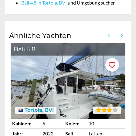
Bali 4.8 in Tortola, BVI
und Umgebung suchen
Ähnliche Yachten
Bali 4.8
B
Tortola, BVI
Kabinen:
5
Kojen:
10
Ka
Jahr:
2022
Sail
Latten
Ja