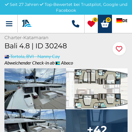
Seit 27 Jahren
Top-Bewertet bei Trustpilot, Google und
Facebook
0
0
DE
Menü
+49 5741 3222690
Charter-Katamaran
Bali 4.8 | ID 30248
Tortola, BVI - Nanny Cay
Abweichender Check-in ab
Abaco
+42