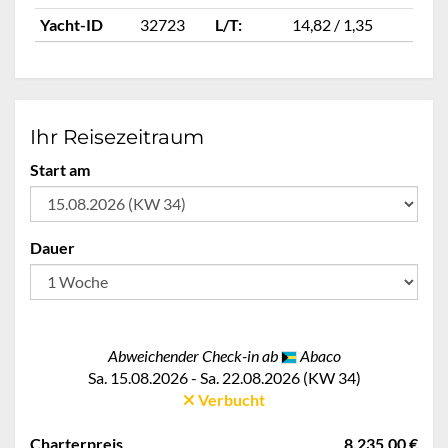
Yacht-ID
32723
L/T:
14,82 / 1,35
Ya
Ihr Reisezeitraum
Start am
Dauer
Abweichender Check-in ab
Abaco
Sa. 15.08.2026 - Sa. 22.08.2026 (KW 34)
Verbucht
Charterpreis
8.235,00 €