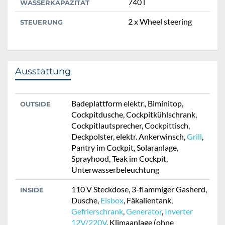
740 l
WASSERKAPAZITÄT
2 x Wheel steering
STEUERUNG
Ausstattung
Badeplattform elektr., Biminitop,
OUTSIDE
Cockpitdusche, Cockpitkühlschrank,
Cockpitlautsprecher, Cockpittisch,
Deckpolster, elektr. Ankerwinsch,
Grill
,
Pantry im Cockpit, Solaranlage,
Sprayhood, Teak im Cockpit,
Unterwasserbeleuchtung
110 V Steckdose, 3-flammiger Gasherd,
INSIDE
Dusche,
Eisbox
, Fäkalientank,
Gefrierschrank
,
Generator
,
Inverter
12V/220V
, Klimaanlage (ohne