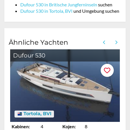
Dufour 530 in Britische Jungferninseln
suchen
Dufour 530 in Tortola, BVI
und Umgebung suchen
Ähnliche Yachten
Dufour 530
Tortola, BVI
Kabinen:
4
Kojen:
8
Ka