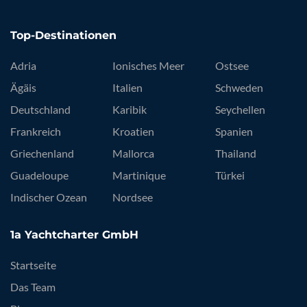
Top-Destinationen
Adria
Ionisches Meer
Ostsee
Ägäis
Italien
Schweden
Deutschland
Karibik
Seychellen
Frankreich
Kroatien
Spanien
Griechenland
Mallorca
Thailand
Guadeloupe
Martinique
Türkei
Indischer Ozean
Nordsee
1a Yachtcharter GmbH
Startseite
Das Team