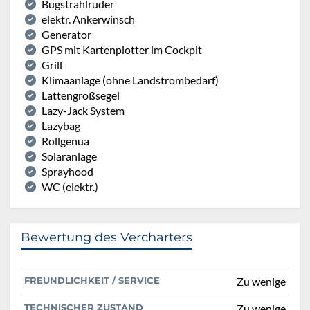
Bugstrahlruder
elektr. Ankerwinsch
Generator
GPS mit Kartenplotter im Cockpit
Grill
Klimaanlage (ohne Landstrombedarf)
Lattengroßsegel
Lazy-Jack System
Lazybag
Rollgenua
Solaranlage
Sprayhood
WC (elektr.)
Bewertung des Vercharters
FREUNDLICHKEIT / SERVICE
Zu wenige
TECHNISCHER ZUSTAND
Zu wenige