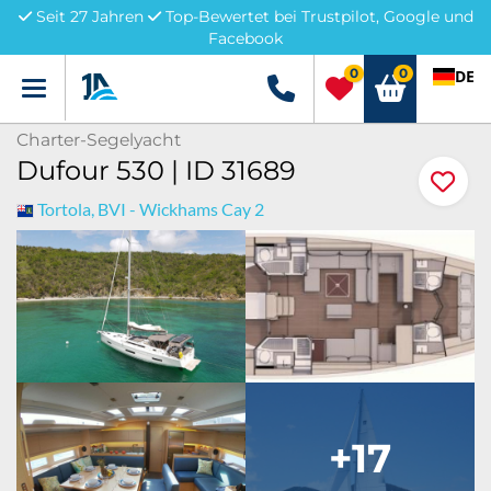
Seit 27 Jahren
Top-Bewertet bei Trustpilot, Google und
Facebook
0
0
DE
Menü
+49 5741 3222690
Charter-Segelyacht
Dufour 530 | ID 31689
Tortola, BVI - Wickhams Cay 2
+17