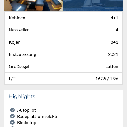
Kabinen
4+1
Nasszellen
4
Kojen
8+1
Erstzulassung
2021
Großsegel
Latten
L/T
16,35 / 1,96
Highlights
Autopilot
Badeplattform elektr.
Biminitop