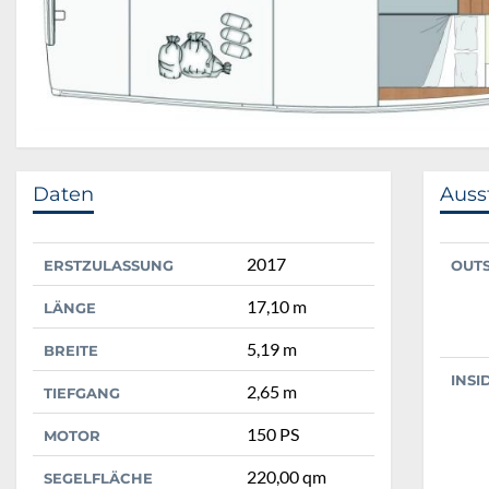
Daten
Auss
2017
ERSTZULASSUNG
OUT
17,10 m
LÄNGE
5,19 m
BREITE
INSI
2,65 m
TIEFGANG
150 PS
MOTOR
220,00 qm
SEGELFLÄCHE