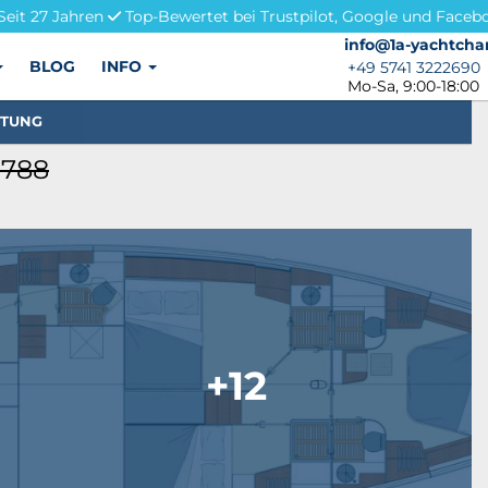
Seit 27 Jahren
Top-Bewertet bei Trustpilot, Google und Faceb
info@1a-yachtchar
info@1a-yachtcha
BLOG
INFO
+49 5741 3222690
+49 5741 3222690
Mo-Sa, 9:00-18:00
STUNG
1788
+12