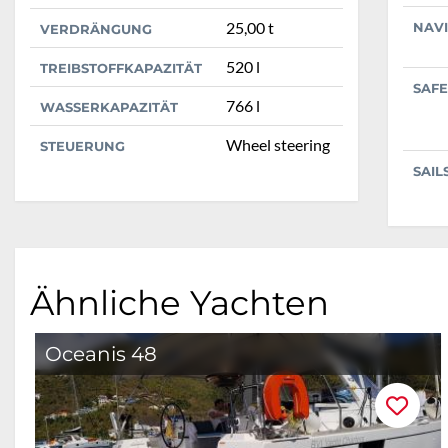
25,00 t
NAV
VERDRÄNGUNG
520 l
TREIBSTOFFKAPAZITÄT
SAFE
766 l
WASSERKAPAZITÄT
Wheel steering
STEUERUNG
SAIL
Ähnliche Yachten
Oceanis 48