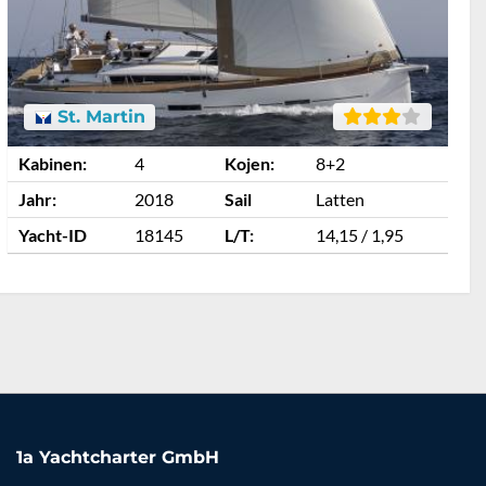
St. Martin
Kabinen:
4
Kojen:
8+2
K
Jahr:
2018
Sail
Latten
J
Yacht-ID
18145
L/T:
14,15 / 1,95
Y
1a Yachtcharter GmbH