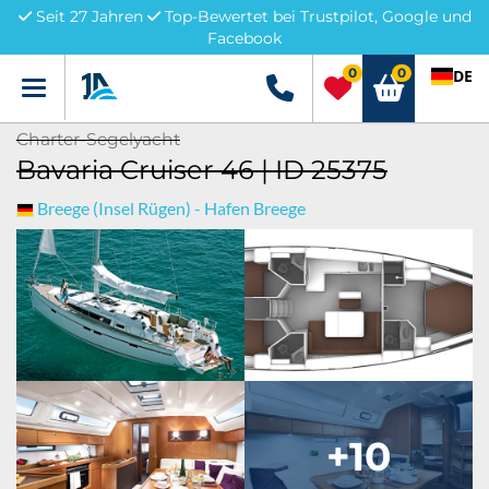
Seit 27 Jahren
Top-Bewertet bei Trustpilot, Google und
Facebook
0
0
DE
Menü
+49 5741 3222690
Charter-Segelyacht
Bavaria Cruiser 46 | ID 25375
Breege (Insel Rügen) - Hafen Breege
+10