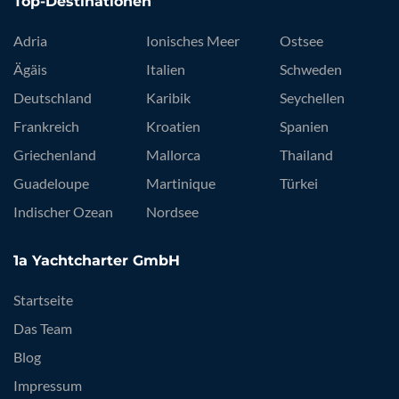
Top-Destinationen
Adria
Ionisches Meer
Ostsee
Ägäis
Italien
Schweden
Deutschland
Karibik
Seychellen
Frankreich
Kroatien
Spanien
Griechenland
Mallorca
Thailand
Guadeloupe
Martinique
Türkei
Indischer Ozean
Nordsee
1a Yachtcharter GmbH
Startseite
Das Team
Blog
Impressum