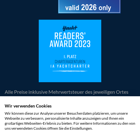
Alle Preise inklusive Mehrwertsteuer des jeweiligen Ortes
der Leistungserbringung, zuzüglich anfallender
obligatorischer Kosten. Die Angebote und Rabatte sind
Wir verwenden Cookies
freibleibend und unverbindlich. Irrtümer und Änderungen
Wir können diese zur Analyse unserer Besucherdaten platzieren, um unsere
Webseite zu verbessern, personalisierte Inhalte anzuzeigen und Ihnen ein
vorbehalten. Es gelten die AGB der 1a Yachtcharter GmbH
großartiges Webseiten-Erlebnis zu bieten. Für weitere Informationen zu den von
und des jeweiligen Vertragspartners der Yacht.
uns verwendeten Cookies öffnen Sie die Einstellungen.
* Bis zu 50 % Last Minute Rabatt gilt für ausgewählte
Yachten und Termine. Die Rabatte sind bereits im Preis