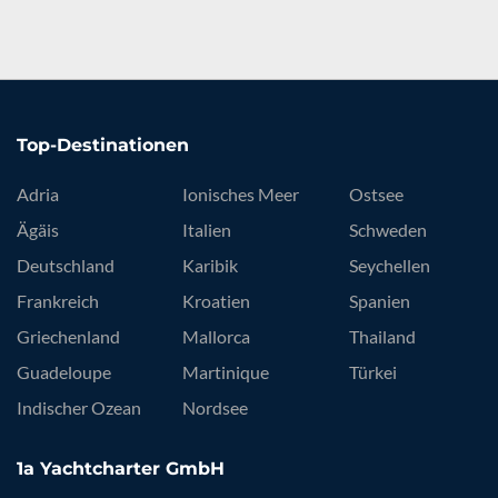
Top-Destinationen
Adria
Ionisches Meer
Ostsee
Ägäis
Italien
Schweden
Deutschland
Karibik
Seychellen
Frankreich
Kroatien
Spanien
Griechenland
Mallorca
Thailand
Guadeloupe
Martinique
Türkei
Indischer Ozean
Nordsee
1a Yachtcharter GmbH