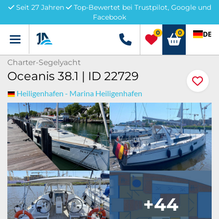
Seit 27 Jahren
Top-Bewertet bei Trustpilot, Google und
Facebook
0
0
DE
Menü
+49 5741 3222690
Charter-Segelyacht
Oceanis 38.1 | ID 22729
Heiligenhafen - Marina Heiligenhafen
+44