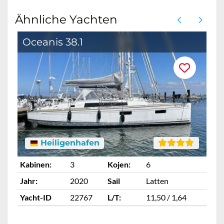
Ähnliche Yachten
Oceanis 38.1
B
Heiligenhafen
Kabinen:
3
Kojen:
6
Ka
Jahr:
2020
Sail
Latten
Ja
Yacht-ID
22767
L/T:
11,50 / 1,64
Ya