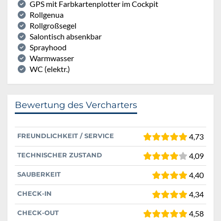
GPS mit Farbkartenplotter im Cockpit
Rollgenua
Rollgroßsegel
Salontisch absenkbar
Sprayhood
Warmwasser
WC (elektr.)
Bewertung des Vercharters
FREUNDLICHKEIT / SERVICE
4,73
TECHNISCHER ZUSTAND
4,09
SAUBERKEIT
4,40
CHECK-IN
4,34
CHECK-OUT
4,58