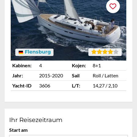
Flensburg
Kabinen:
4
Kojen:
8+1
Ka
Jahr:
2015-2020
Sail
Roll / Latten
Ja
Yacht-ID
3606
L/T:
14,27 / 2,10
Ya
Ihr Reisezeitraum
Start am