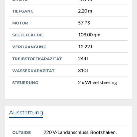
2,20 m
TIEFGANG
57 PS
MOTOR
109,00 qm
SEGELFLÄCHE
12,22 t
VERDRÄNGUNG
244 l
TREIBSTOFFKAPAZITÄT
310 l
WASSERKAPAZITÄT
2 x Wheel steering
STEUERUNG
Ausstattung
220 V-Landanschluss, Bootshaken,
OUTSIDE