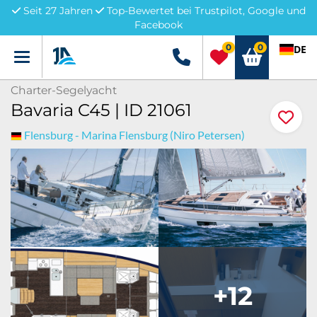
Seit 27 Jahren
Top-Bewertet bei Trustpilot, Google und
Facebook
0
0
DE
Menü
+49 5741 3222690
Charter-Segelyacht
Bavaria C45 | ID 21061
Flensburg - Marina Flensburg (Niro Petersen)
+12