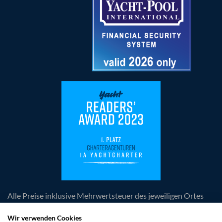
Alle Preise inklusive Mehrwertsteuer des jeweiligen Ortes
der Leistungserbringung, zuzüglich anfallender
obligatorischer Kosten. Die Angebote und Rabatte sind
Wir verwenden Cookies