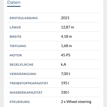
Daten
2021
ERSTZULASSUNG
12,87 m
LÄNGE
4,18 m
BREITE
1,68 m
TIEFGANG
45 PS
MOTOR
k.A
SEGELFLÄCHE
7,00 t
VERDRÄNGUNG
195 l
TREIBSTOFFKAPAZITÄT
330 l
WASSERKAPAZITÄT
2 x Wheel steering
STEUERUNG