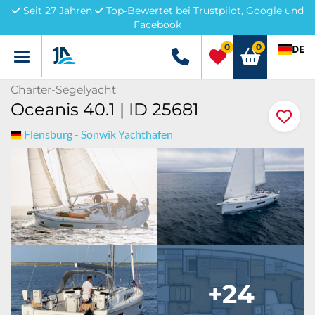
Seit 27 Jahren
Top-Bewertet bei Trustpilot, Google und
Facebook
0
0
DE
Menü
+49 5741 3222690
Charter-Segelyacht
Oceanis 40.1 | ID 25681
Flensburg - Sonwik Yachthafen
+24