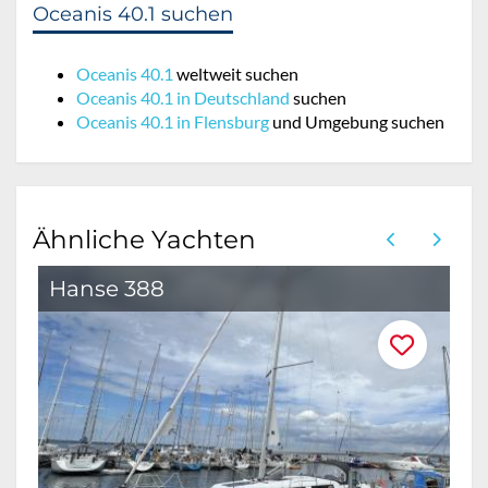
Oceanis 40.1 suchen
Oceanis 40.1
weltweit suchen
Oceanis 40.1 in Deutschland
suchen
Oceanis 40.1 in Flensburg
und Umgebung suchen
Ähnliche Yachten
Hanse 388
O