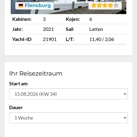
Flensburg
Kabinen:
3
Kojen:
6
Ka
Jahr:
2021
Sail
Latten
Ja
Yacht-ID
21901
L/T:
11,40 / 2,06
Ya
Ihr Reisezeitraum
Start am
Dauer