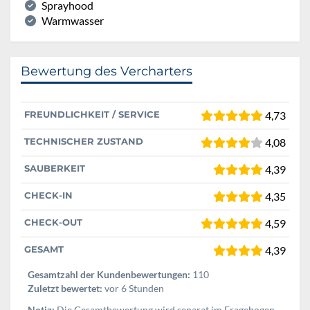
Sprayhood
Warmwasser
Bewertung des Vercharters
FREUNDLICHKEIT / SERVICE
4,73
TECHNISCHER ZUSTAND
4,08
SAUBERKEIT
4,39
CHECK-IN
4,35
CHECK-OUT
4,59
GESAMT
4,39
Gesamtzahl der Kundenbewertungen:
110
Zuletzt bewertet:
vor 6 Stunden
Notiz:
Die Gesamtbewertung wird separat im Fragebogen