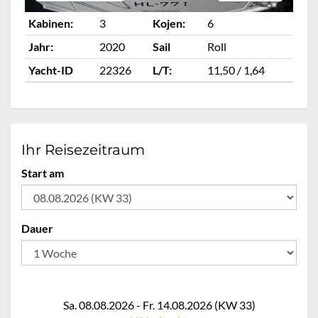
Kabinen:
3
Kojen:
6
Ka
Jahr:
2020
Sail
Roll
Ja
Yacht-ID
22326
L/T:
11,50 / 1,64
Ya
Ihr Reisezeitraum
Start am
Dauer
Sa. 08.08.2026 - Fr. 14.08.2026 (KW 33)