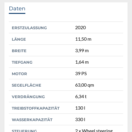
Daten
2020
ERSTZULASSUNG
11,50 m
LÄNGE
3,99 m
BREITE
1,64 m
TIEFGANG
39 PS
MOTOR
63,00 qm
SEGELFLÄCHE
6,34 t
VERDRÄNGUNG
130 l
TREIBSTOFFKAPAZITÄT
330 l
WASSERKAPAZITÄT
2 x Wheel steering
STEUERUNG