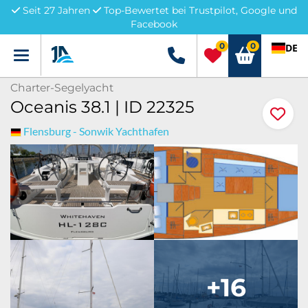
Seit 27 Jahren
Top-Bewertet bei Trustpilot, Google und
Facebook
0
0
DE
Menü
+49 5741 3222690
Charter-Segelyacht
Oceanis 38.1 | ID 22325
Flensburg - Sonwik Yachthafen
+16