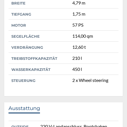
4,79 m
BREITE
1,75 m
TIEFGANG
57 PS
MOTOR
114,00 qm
SEGELFLÄCHE
12,60 t
VERDRÄNGUNG
210 l
TREIBSTOFFKAPAZITÄT
450 l
WASSERKAPAZITÄT
2 x Wheel steering
STEUERUNG
Ausstattung
220 V-Landanschluss, Bootshaken,
OUTSIDE