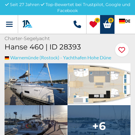
Seit 27 Jahren
Top-Bewertet bei Trustpilot, Google und
Facebook
0
0
DE
Menü
+49 5741 3222690
Charter-Segelyacht
Hanse 460 | ID 28393
Warnemünde (Rostock) - Yachthafen Hohe Düne
+6