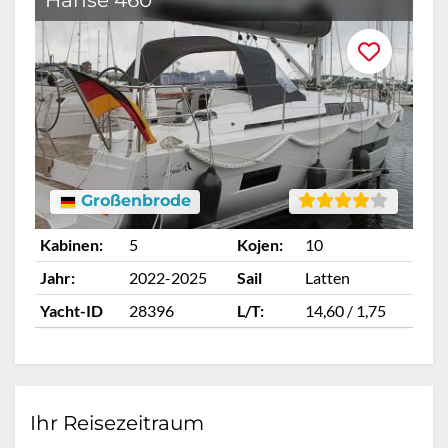
Hanse 460
B
Großenbrode
Kabinen:
5
Kojen:
10
Ka
Jahr:
2022-2025
Sail
Latten
Ja
Yacht-ID
28396
L/T:
14,60 / 1,75
Ya
Ihr Reisezeitraum