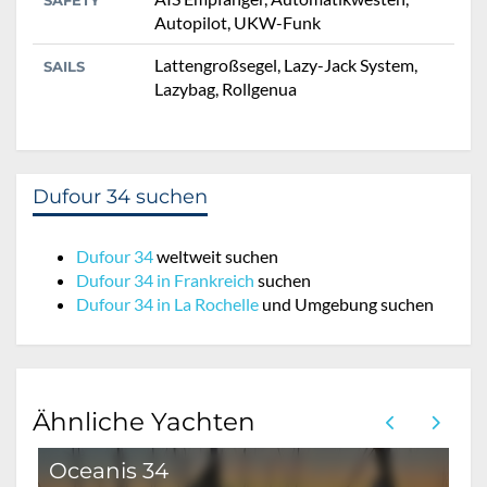
SAFETY
Autopilot, UKW-Funk
Lattengroßsegel, Lazy-Jack System,
SAILS
Lazybag, Rollgenua
Dufour 34 suchen
Dufour 34
weltweit suchen
Dufour 34 in Frankreich
suchen
Dufour 34 in La Rochelle
und Umgebung suchen
Ähnliche Yachten
Oceanis 34
D