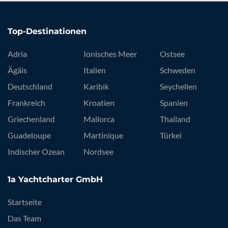
Top-Destinationen
Adria
Ionisches Meer
Ostsee
Ägäis
Italien
Schweden
Deutschland
Karibik
Seychellen
Frankreich
Kroatien
Spanien
Griechenland
Mallorca
Thailand
Guadeloupe
Martinique
Türkei
Indischer Ozean
Nordsee
1a Yachtcharter GmbH
Startseite
Das Team