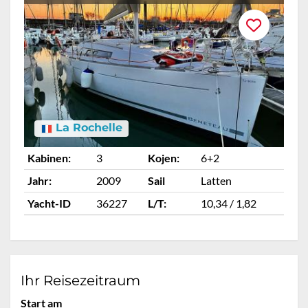
La Rochelle
Kabinen:
3
Kojen:
6+2
Ka
Jahr:
2009
Sail
Latten
Ja
Yacht-ID
36227
L/T:
10,34 / 1,82
Ya
Ihr Reisezeitraum
Start am