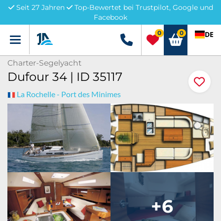
Seit 27 Jahren
Top-Bewertet bei Trustpilot, Google und
Facebook
0
0
DE
Menü
+49 5741 3222690
Charter-Segelyacht
Dufour 34 | ID 35117
La Rochelle - Port des Minimes
+6