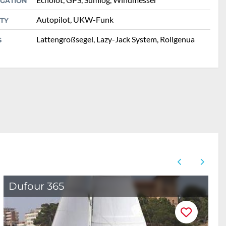
IGATION
Autopilot, UKW-Funk
TY
Lattengroßsegel, Lazy-Jack System, Rollgenua
S
Dufour 365
B