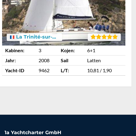
La Trinité-sur-Mer
Kabinen:
3
Kojen:
6+1
K
Jahr:
2008
Sail
Latten
J
Yacht-ID
9462
L/T:
10,81 / 1,90
Y
1a Yachtcharter GmbH