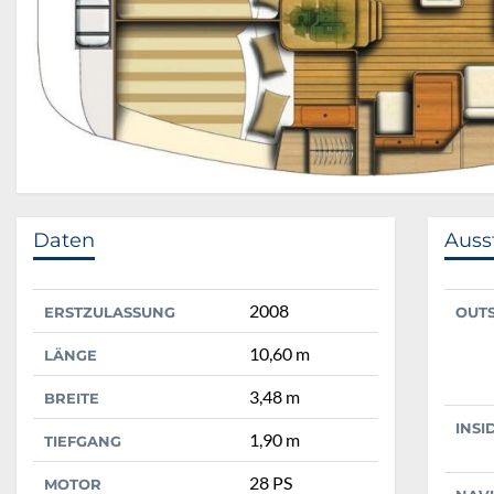
Daten
Auss
2008
ERSTZULASSUNG
OUT
10,60 m
LÄNGE
3,48 m
BREITE
INSI
1,90 m
TIEFGANG
28 PS
MOTOR