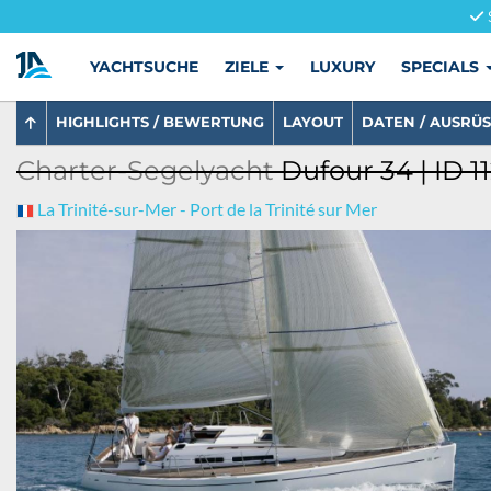
YACHTSUCHE
ZIELE
LUXURY
SPECIALS
HIGHLIGHTS / BEWERTUNG
LAYOUT
DATEN / AUSRÜ
Charter-Segelyacht
Dufour 34 | ID 1
La Trinité-sur-Mer - Port de la Trinité sur Mer