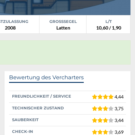
STZULASSUNG
GROSSSEGEL
L/T
2008
Latten
10,60 / 1,90
Bewertung des Vercharters
FREUNDLICHKEIT / SERVICE
4,44
TECHNISCHER ZUSTAND
3,75
SAUBERKEIT
3,44
CHECK-IN
3,69