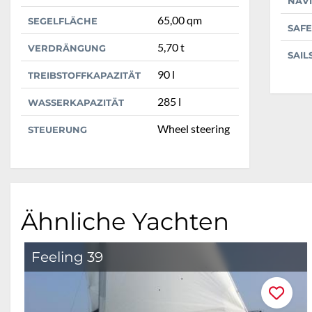
NAV
65,00 qm
SEGELFLÄCHE
SAFE
5,70 t
VERDRÄNGUNG
SAIL
90 l
TREIBSTOFFKAPAZITÄT
285 l
WASSERKAPAZITÄT
Wheel steering
STEUERUNG
Ähnliche Yachten
Feeling 39