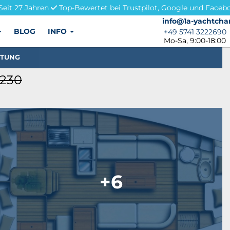
Seit 27 Jahren
Top-Bewertet bei Trustpilot, Google und Faceb
info@1a-yachtchar
info@1a-yachtcha
BLOG
INFO
+49 5741 3222690
+49 5741 3222690
Mo-Sa, 9:00-18:00
STUNG
1230
+6