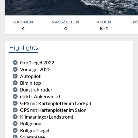
KABINEN
NASSZELLEN
KOJEN
ER
4
4
8+1
Highlights
Großsegel 2022
Vorsegel 2022
Autopilot
Biminitop
Bugstrahlruder
elektr. Ankerwinsch
GPS mit Kartenplotter im Cockpit
GPS mit Kartenplotter im Salon
Klimaanlage (Landstrom)
Rollgenua
Rollgroßsegel
Solaranlage