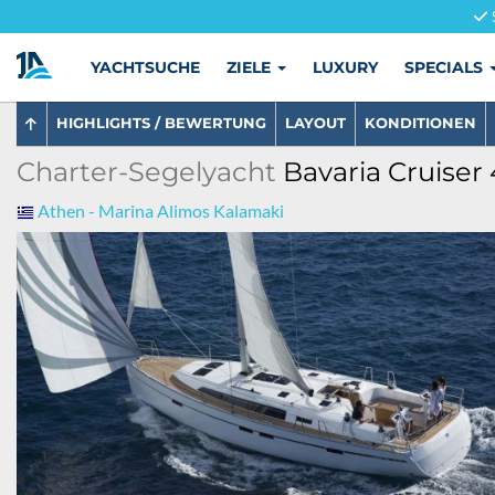
YACHTSUCHE
ZIELE
LUXURY
SPECIALS
HIGHLIGHTS / BEWERTUNG
LAYOUT
KONDITIONEN
Charter-Segelyacht
Bavaria Cruiser 
Athen - Marina Alimos Kalamaki