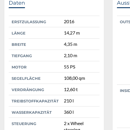
Daten
Auss
2016
ERSTZULASSUNG
OUT
14,27 m
LÄNGE
4,35 m
BREITE
2,10 m
TIEFGANG
55 PS
MOTOR
108,00 qm
SEGELFLÄCHE
12,60 t
VERDRÄNGUNG
INSI
210 l
TREIBSTOFFKAPAZITÄT
360 l
WASSERKAPAZITÄT
2 x Wheel
STEUERUNG
steering