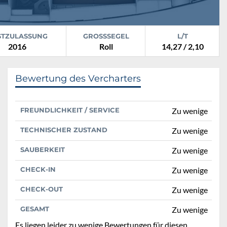
STZULASSUNG
GROSSSEGEL
L/T
2016
Roll
14,27 / 2,10
Bewertung des Vercharters
FREUNDLICHKEIT / SERVICE
Zu wenige
TECHNISCHER ZUSTAND
Zu wenige
SAUBERKEIT
Zu wenige
CHECK-IN
Zu wenige
CHECK-OUT
Zu wenige
GESAMT
Zu wenige
Es liegen leider zu wenige Bewertungen für diesen