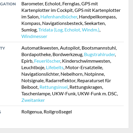
Barometer, Echolot, Fernglas, GPS mit
IGATION
Kartenplotter im Cockpit, GPS mit Kartenplotter
im Salon,
Hafenhandbücher
, Handpeilkompass,
Kompass, Navigationsbesteck, Seekarten,
Sumlog,
Tridata (Log, Echolot, Windm.)
,
Windmesser
Automatikwesten, Autopilot, Bootsmannstuhl,
TY
Bordapotheke, Bordwerkzeug,
Bugstrahlruder
,
Epirb,
Feuerlöscher
, Kinderschwimmwesten,
Leuchtboje,
Lifebelts
, Motor-Ersatzteile,
Navigationslichter, Nebelhorn, Notpinne,
Notsignale, Radarreflektor, Reparaturset für
Beiboot,
Rettungsinsel
, Rettungskragen,
Taschenlampe, UKW-Funk, UKW-Funk m. DSC,
Zweitanker
Rollgenua, Rollgroßsegel
S