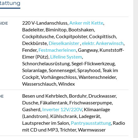
tattung
220 V-Landanschluss,
Anker mit Kette
,
SIDE
Badeleiter, Biminitop, Bootshaken,
Cockpitdusche, Cockpitpolster, Cockpittisch,
Deckbürste,
Dieselkanister
,
elektr. Ankerwinsch
,
Fender,
Festmacherleinen
, Gangway, Kunststoff-
Eimer (Pütz),
Lifeline System
,
Schnorchelausrüstung, Segel-Flickwerkzeug,
Solaranlage, Sonnensegel, Sprayhood, Teak im
Cockpit, Vorhängeschloss, Wantenschneider,
Wasserschlauch, Windex
Besen und Kehrblech, Borduhr, Druckwasser,
DE
Dusche, Fäkalientank, Frischwasserpumpe,
Gasherd,
Inverter 12V/220V
, Klimaanlage
(Landstrom), Kühlschrank, Ladegerät,
Lautsprecher im Salon,
Pantryausstattung
, Radio
mit CD und MP3, Trichter, Warmwasser