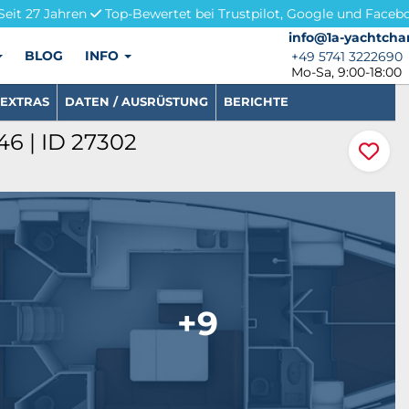
Seit 27 Jahren
Top-Bewertet bei Trustpilot, Google und Faceb
info@1a-yachtchar
info@1a-yachtcha
BLOG
INFO
+49 5741 3222690
+49 5741 3222690
Mo-Sa, 9:00-18:00
EXTRAS
DATEN / AUSRÜSTUNG
BERICHTE
46 | ID 27302
+9