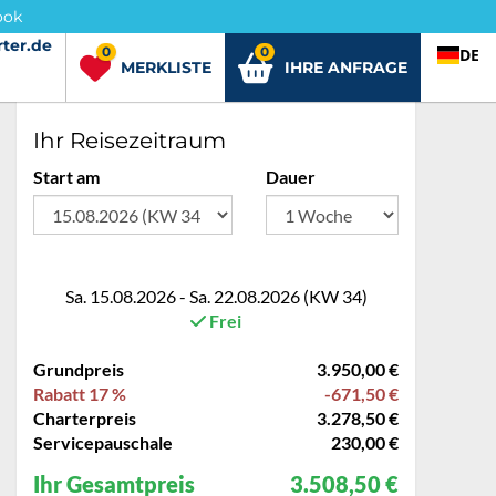
ook
ter.de
rter.de
0
0
DE
MERKLISTE
IHRE ANFRAGE
Ihr Reisezeitraum
Start am
Dauer
Sa. 15.08.2026 - Sa. 22.08.2026 (KW 34)
Frei
Grundpreis
3.950,00 €
Rabatt 17 %
-671,50 €
Charterpreis
3.278,50 €
Servicepauschale
230,00 €
Ihr Gesamtpreis
3.508,50 €