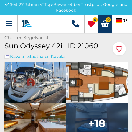
Seit 27 Jahren
Top-Bewertet bei Trustpilot, Google und
Facebook
0
0
DE
Menü
+49 5741 3222690
Charter-Segelyacht
Sun Odyssey 42i | ID 21060
Kavala - Stadthafen Kavala
+18