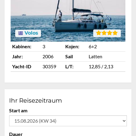
Volos
Kabinen:
3
Kojen:
6+2
Ka
Jahr:
2006
Sail
Latten
Ja
Yacht-ID
30359
L/T:
12,85 / 2,13
Ya
Ihr Reisezeitraum
Start am
Dauer