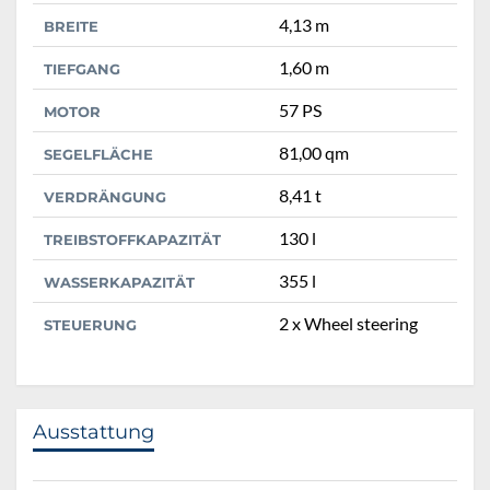
4,13 m
BREITE
1,60 m
TIEFGANG
57 PS
MOTOR
81,00 qm
SEGELFLÄCHE
8,41 t
VERDRÄNGUNG
130 l
TREIBSTOFFKAPAZITÄT
355 l
WASSERKAPAZITÄT
2 x Wheel steering
STEUERUNG
Ausstattung