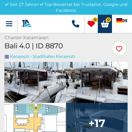
Seit 27 Jahren
Top-Bewertet bei Trustpilot, Google und
Facebook
0
0
DE
Menü
+49 5741 3222690
Charter-Katamaran
Bali 4.0 | ID 8870
Keramoti - Stadthafen Keramoti
+17