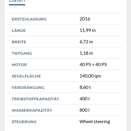
2016
ERSTZULASSUNG
11,99 m
LÄNGE
6,72 m
BREITE
1,18 m
TIEFGANG
40 PS + 40 PS
MOTOR
140,00 qm
SEGELFLÄCHE
8,60 t
VERDRÄNGUNG
400 l
TREIBSTOFFKAPAZITÄT
800 l
WASSERKAPAZITÄT
Wheel steering
STEUERUNG