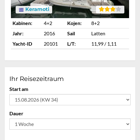
Keramoti
Kabinen:
4+2
Kojen:
8+2
Ka
Jahr:
2016
Sail
Latten
Ja
Yacht-ID
20101
L/T:
11,99 / 1,11
Ya
Ihr Reisezeitraum
Start am
Dauer