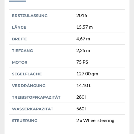
2016
ERSTZULASSUNG
15,57 m
LÄNGE
4,67 m
BREITE
2,25 m
TIEFGANG
75 PS
MOTOR
127,00 qm
SEGELFLÄCHE
14,10 t
VERDRÄNGUNG
280 l
TREIBSTOFFKAPAZITÄT
560 l
WASSERKAPAZITÄT
2 x Wheel steering
STEUERUNG