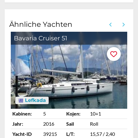
Ähnliche Yachten
Bavaria Cruiser 51
B
Lefkada
Kabinen:
5
Kojen:
10+1
Ka
Jahr:
2016
Sail
Roll
Ja
Yacht-ID
39215
L/T:
15,57 / 2,40
Ya