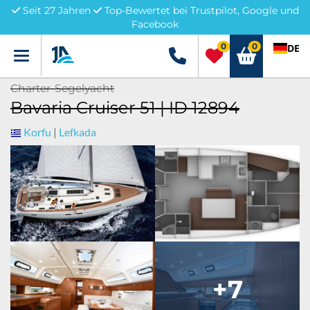
Seit 27 Jahren
Top-Bewertet bei Trustpilot, Google und
Facebook
0
0
DE
Menü
+49 5741 3222690
Charter-Segelyacht
Bavaria Cruiser 51 | ID 12894
Korfu
|
Lefkada
+7