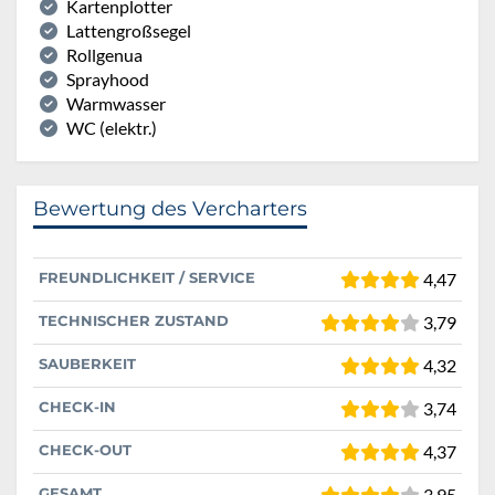
Kartenplotter
Lattengroßsegel
Rollgenua
Sprayhood
Warmwasser
WC (elektr.)
Bewertung des Vercharters
FREUNDLICHKEIT / SERVICE
4,47
TECHNISCHER ZUSTAND
3,79
SAUBERKEIT
4,32
CHECK-IN
3,74
CHECK-OUT
4,37
GESAMT
3,95