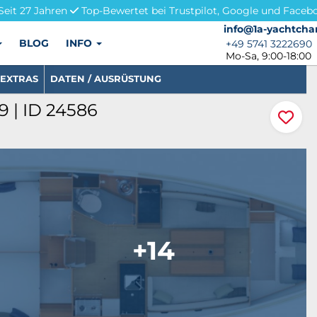
Seit 27 Jahren
Top-Bewertet bei Trustpilot, Google und Faceb
info@1a-yachtchar
info@1a-yachtcha
BLOG
INFO
+49 5741 3222690
+49 5741 3222690
Mo-Sa, 9:00-18:00
EXTRAS
DATEN / AUSRÜSTUNG
 | ID 24586
+14